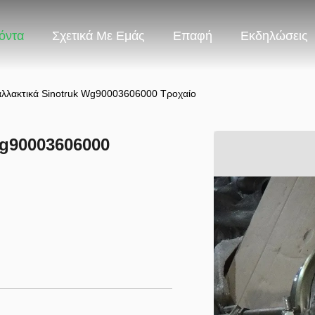
όντα
Σχετικά Με Εμάς
Επαφή
Εκδηλώσεις
αλλακτικά Sinotruk Wg90003606000 Τροχαίο
Wg90003606000