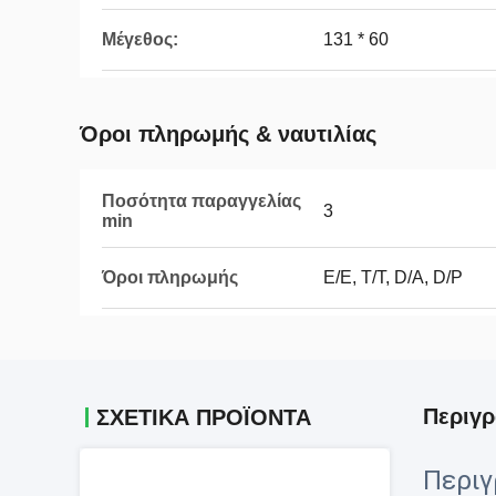
Μέγεθος:
131 * 60
Όροι πληρωμής & ναυτιλίας
Ποσότητα παραγγελίας
3
min
Όροι πληρωμής
Ε/Ε, Τ/Τ, D/A, D/P
Περιγρ
ΣΧΕΤΙΚΑ ΠΡΟΪΟΝΤΑ
Περιγ