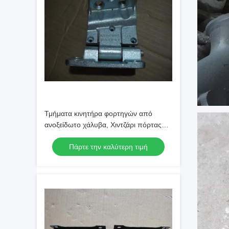
Τμήματα κινητήρα φορτηγών από
ανοξείδωτο χάλυβα, Χιντζάρι πόρτας
φορτηγών Sinotruk AZ1664210041
Πάρτε την καλύτερη τιμή