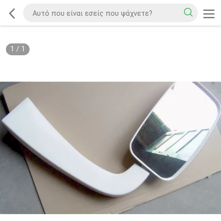
1
/
1