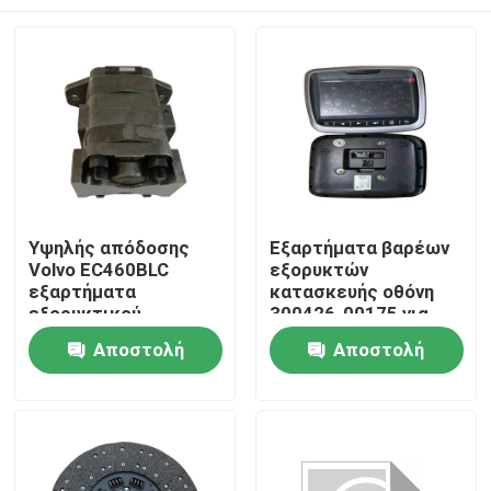
Υψηλής απόδοσης
Εξαρτήματα βαρέων
Volvo EC460BLC
εξορυκτών
εξαρτήματα
κατασκευής οθόνη
εξορυκτικού
300426-00175 για
μηχανήματος αντλία
Doosan DX500 Μέρη
Αρχική Σελίδα
Αποστολή
Αποστολή
14561971 για
συντήρηση
συντήρηση
ερώτησης
ερώτησης
Προϊόντα
Σχετικά με εμάς