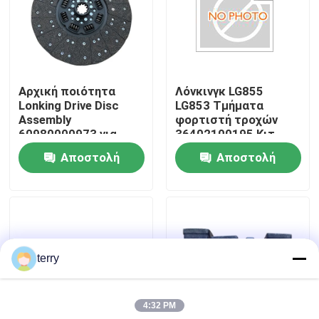
Γύρος εργοστασίων
Ποιοτικός έλεγχος
Αρχική ποιότητα
Λόνκινγκ LG855
Lonking Drive Disc
LG853 Τμήματα
Assembly
φορτιστή τροχών
επαφή
60980000973 για
36402100195 Κιτ
φορτιστή τροχών
σφραγίδας
Αποστολή
Αποστολή
πετρελαίου
Νέα
ερώτησης
ερώτησης
Ζητήστε ένα απόσπασμα
terry
Ανταλλακτικά Liugong
4:32 PM
Ανταλλακτικά Cummins