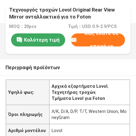
Τεχνουργός τροχών Lovol Original Rear View
Mirror ανταλλακτικά για το Foton
MOQ：20pcs
Τιμή：USD 0.9-2.9/PCS
Μας ελάτε σε
Καλύτερη τιμή
επαφή με
Περιγραφή προϊόντων
Αρχικά εξαρτήματα Lovol
,
Υψηλό φως:
Τεχνητήρας τροχών
,
Τμήματα Lovol για Foton
Λ/Κ, D/A, D/P, T/T, Western Union, Mo
Όροι πληρωμής
neyGram
Αριθμό μοντέλου
Lovol