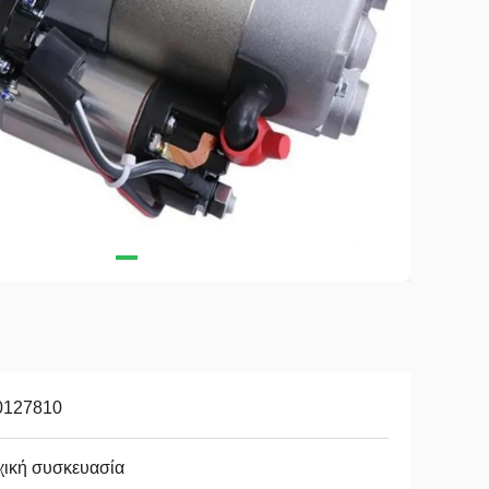
0127810
χική συσκευασία