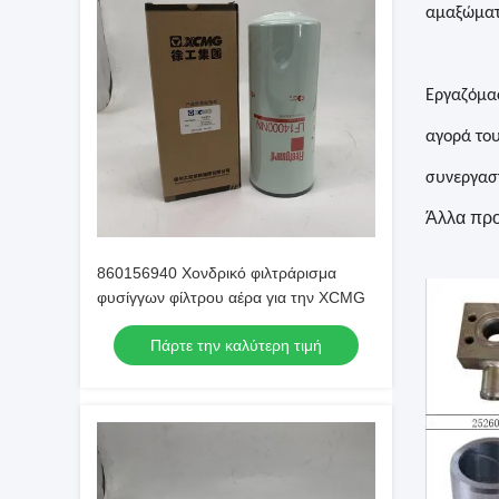
αμαξώματο
Εργαζόμασ
αγορά του
συνεργαστ
Άλλα πρ
860156940 Χονδρικό φιλτράρισμα
φυσίγγων φίλτρου αέρα για την XCMG
Πάρτε την καλύτερη τιμή