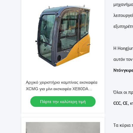
μηχανήμα
λειτουργεί
εξυπηρέτη
Η Hongju
αυτόν τον
Ντόνγκφε
Αρχικό χειριστήριο καμπίνας εκσκαφέα
XCMG για μίνι εκσκαφέα XE80DA
Όλοι οι π
Συντήρηση
Πάρτε την καλύτερη τιμή
CCC, CE,
κ
Τα κύρια