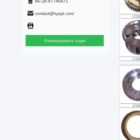
86-28-87746871
contact@hyspt.com
Επικοινωνήστε τώρα