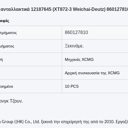
ανταλλακτικά 12187645 (XT872-3 Weichai-Deutz) 86012781
αφές
860127810
 τμήματος
Ξεκινάμε.
μήματος
γή
Μηχανές XCMG
Αρχική συσκευασία της XCMG
ιημένο
10 PCS
ονγκ Τζουν.
 Group ((HK) Co., Ltd. ξεκινά την επιχείρησή της από το 2010. Εργ