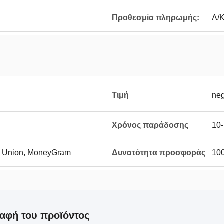
Προθεσμία πληρωμής:
Λ/Κ
Τιμή
neg
Χρόνος παράδοσης
10-
rn Union, MoneyGram
Δυνατότητα προσφοράς
10
αφή του προϊόντος