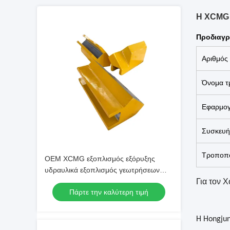
Η XCMG 
Προδιαγρ
Αριθμός
Όνομα τ
Εφαρμο
Συσκευή
Τροποπο
OEM XCMG εξοπλισμός εξόρυξης
υδραυλικά εξοπλισμός γεωτρήσεων
πετρώματος εξαρτήματα εξοπλισμού
Για τον Χ
Πάρτε την καλύτερη τιμή
γεώτρησης slider 413480383
413480377 413480387
Η Hongjun