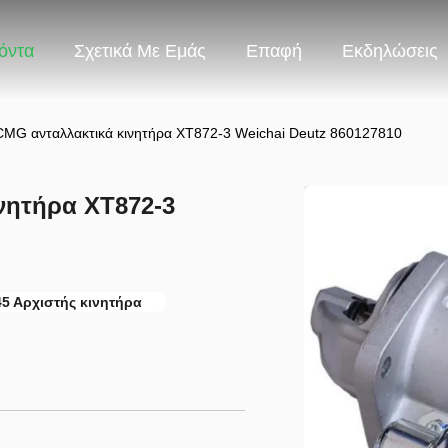
όντα
Σχετικά Με Εμάς
Επαφή
Εκδηλώσεις
MG ανταλλακτικά κινητήρα XT872-3 Weichai Deutz 860127810
νητήρα XT872-3
5 Αρχιστής κινητήρα