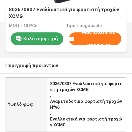
803670807 Εναλλακτικά για φορτιστή τροχών
XCMG
MOQ：10 PCs
Τιμή：negotiable
Μας ελάτε σε
Καλύτερη τιμή
επαφή με
Περιγραφή προϊόντων
803670807 Εναλλακτικά για φορτι
στή τροχών XCMG
,
Αναμεταδοτικό φορτιστή τροχών
Υψηλό φως:
Hfv6
,
Εναλλακτικά για φορτιστή τροχώ
ν XCMG