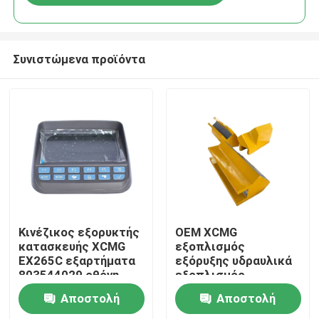
Συνιστώμενα προϊόντα
Αρχική Σελίδα
Κινέζικος εξορυκτής
OEM XCMG
κατασκευής XCMG
εξοπλισμός
EX265C εξαρτήματα
εξόρυξης υδραυλικά
Προϊόντα
803544029 οθόνη
εξοπλισμός
οθόνης για
γεωτρήσεων
Αποστολή
Αποστολή
αντικατάσταση
πετρώματος
Σχετικά με εμάς
εξαρτήματα