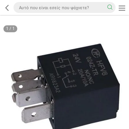
1
/
1