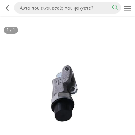
1
/
1