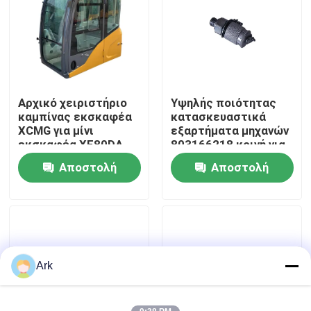
413480387
Γύρος εργοστασίων
Ποιοτικός έλεγχος
Αρχικό χειριστήριο
Υψηλής ποιότητας
καμπίνας εκσκαφέα
κατασκευαστικά
επαφή
XCMG για μίνι
εξαρτήματα μηχανών
εκσκαφέα XE80DA
803166218 κοινή για
Συντήρηση
XCMG
Αποστολή
Αποστολή
Νέα
ερώτησης
ερώτησης
Ζητήστε ένα απόσπασμα
Ανταλλακτικά Liugong
Ark
Ανταλλακτικά Cummins