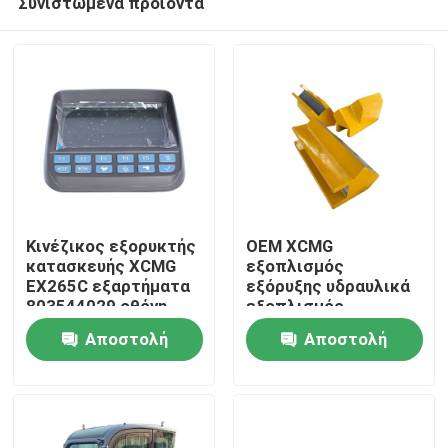
Συνιστώμενα προϊόντα
Κινέζικος εξορυκτής
OEM XCMG
κατασκευής XCMG
εξοπλισμός
EX265C εξαρτήματα
εξόρυξης υδραυλικά
803544029 οθόνη
εξοπλισμός
Αρχική Σελίδα
οθόνης για
γεωτρήσεων
Αποστολή
Αποστολή
αντικατάσταση
πετρώματος
εξαρτήματα
Προϊόντα
ερώτησης
ερώτησης
εξοπλισμού
γεώτρησης slider
413480383
Σχετικά με εμάς
413480377