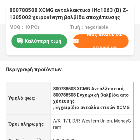
800788508 XCMG ανταλλακτικά Hfc1063 (B) Z-
1305002 χειροκίνητη βαλβίδα αποχέτευσης
MOQ：10 PCs
Τιμή：negotiable
Μας ελάτε σε
Καλύτερη τιμή
επαφή με
Περιγραφή προϊόντων
800788508 XCMG Ανταλλακτικά
,
800788508 Εγχειρική βαλβίδα απο
Υψηλό φως:
χέτευσης
,
Εγχειρίδιο ανταλλακτικών XCMG
Λ/Κ, T/T, D/P, Western Union, MoneyG
Όροι πληρωμής
ram