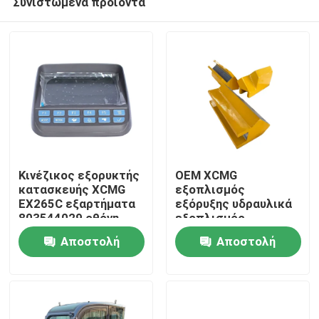
Συνιστώμενα προϊόντα
Κινέζικος εξορυκτής
OEM XCMG
κατασκευής XCMG
εξοπλισμός
EX265C εξαρτήματα
εξόρυξης υδραυλικά
803544029 οθόνη
εξοπλισμός
Αρχική Σελίδα
οθόνης για
γεωτρήσεων
Αποστολή
Αποστολή
αντικατάσταση
πετρώματος
εξαρτήματα
Προϊόντα
ερώτησης
ερώτησης
εξοπλισμού
γεώτρησης slider
413480383
Σχετικά με εμάς
413480377