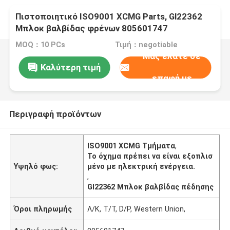
Πιστοποιητικό ISO9001 XCMG Parts, Gl22362
Μπλοκ βαλβίδας φρένων 805601747
MOQ：10 PCs
Τιμή：negotiable
Μας ελάτε σε
Καλύτερη τιμή
επαφή με
Περιγραφή προϊόντων
ISO9001 XCMG Τμήματα
,
Το όχημα πρέπει να είναι εξοπλισ
Υψηλό φως:
μένο με ηλεκτρική ενέργεια.
,
Gl22362 Μπλοκ βαλβίδας πέδησης
Όροι πληρωμής
Λ/Κ, T/T, D/P, Western Union,