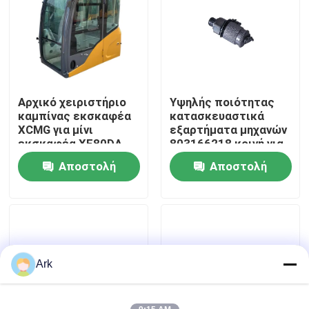
413480387
Γύρος εργοστασίων
Ποιοτικός έλεγχος
Αρχικό χειριστήριο
Υψηλής ποιότητας
καμπίνας εκσκαφέα
κατασκευαστικά
επαφή
XCMG για μίνι
εξαρτήματα μηχανών
εκσκαφέα XE80DA
803166218 κοινή για
Συντήρηση
XCMG
Αποστολή
Αποστολή
Νέα
ερώτησης
ερώτησης
Ζητήστε ένα απόσπασμα
Ανταλλακτικά Liugong
Ark
Ανταλλακτικά Cummins