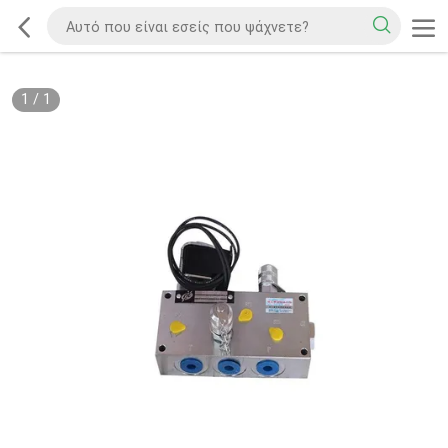
1
/
1