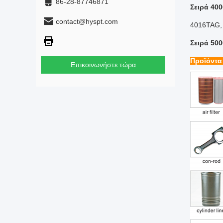
86-28-87746871
Σειρά 400
contact@hyspt.com
4016TAG,
Σειρά 500
Προϊόντα
Επικοινωνήστε τώρα