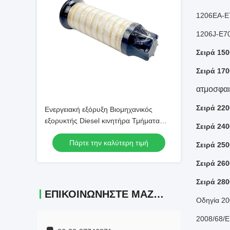
1206EA-E
1206J-E7
Σειρά 150
Σειρά 170
ατμοσφαι
Σειρά 220
Ενεργειακή εξόρυξη Βιομηχανικός
εξορυκτής Diesel κινητήρα Τμήματα
Σειρά 240
4794132 Φίλτρο καυσίμου Για Perkins
Πάρτε την καλύτερη τιμή
Σειρά 250
Σειρά 260
Σειρά 280
ΕΠΙΚΟΙΝΩΝΉΣΤΕ ΜΑΖΊ ΜΑΣ
Οδηγία 20
2008/68/Ε