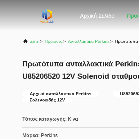
Αρχική Σελίδα
Προϊ
Σπίτι
>
Προϊόντα
>
Ανταλλακτικά Perkins
>
Πρωτότυπα α
Πρωτότυπα ανταλλακτικά Perkins
U85206520 12V Solenoid σταθμο
Αρχικά ανταλλακτικά Perkins
U852065
Σολενοειδής 12V
Τόπος καταγωγής:
Κίνα
Μάρκα:
Perkins