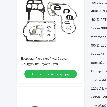
χρησιμοπο
403F-07G,
404D-22T
Σειρά 900
παρόντος
904D-E36
Σειρά 110
Ενεργειακή συσκευή για βαρέα
ορυκτών 
βιομηχανικά μηχανήματα
Για την π
Πάρτε την καλύτερη τιμή
1103C-33
1106D-E7
Σειρά 120
των υλικώ