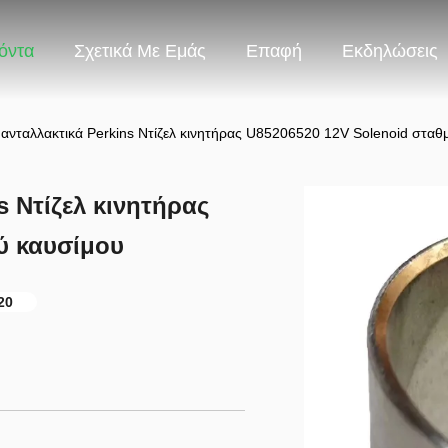
όντα
Σχετικά Με Εμάς
Επαφή
Εκδηλώσεις
νταλλακτικά Perkins Ντίζελ κινητήρας U85206520 12V Solenoid σταθ
 Ντίζελ κινητήρας
ύ καυσίμου
20