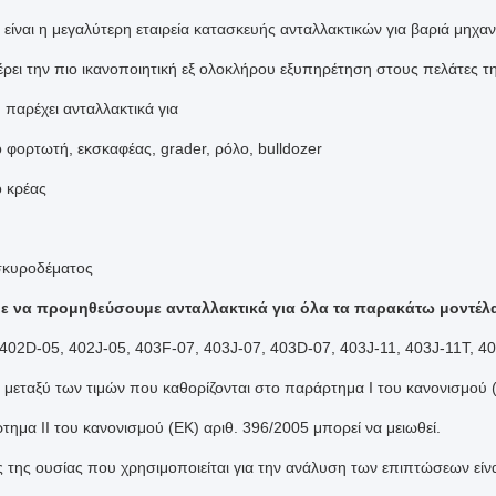
 είναι η μεγαλύτερη εταιρεία κατασκευής ανταλλακτικών για βαριά μηχα
ρει την πιο ικανοποιητική εξ ολοκλήρου εξυπηρέτηση στους πελάτες τη
 παρέχει ανταλλακτικά για
ο φορτωτή, εκσκαφέας, grader, ρόλο, bulldozer
ο κρέας
 σκυροδέματος
 να προμηθεύσουμε ανταλλακτικά για όλα τα παρακάτω μοντέλα
402D-05, 402J-05, 403F-07, 403J-07, 403D-07, 403J-11, 403J-11T, 
 μεταξύ των τιμών που καθορίζονται στο παράρτημα I του κανονισμού (
τημα II του κανονισμού (ΕΚ) αριθ. 396/2005 μπορεί να μειωθεί.
ς της ουσίας που χρησιμοποιείται για την ανάλυση των επιπτώσεων είν