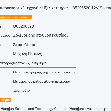
ατασκευαστική μηχανή Ντίζελ κινητήρας U85206520 12V Soleno
αφή του προϊόντος
U85206520
θ.
Σολενοειδής σταθμού καυσίμου
ήματος
α
Σε αποθέματα
Μηχανή Πέρκινς
εταφοράς
Καρτόνι / ξύλινη θήκη
Μέρη συντήρησης μηχανών κατασκευής
Με αεροπορική/ναυτιλιακή μεταφορά
Ένα χρόνο
ία μας
 Hongjun Science and Technology Co., Ltd. (Hongjun) είναι ο κορυφαί