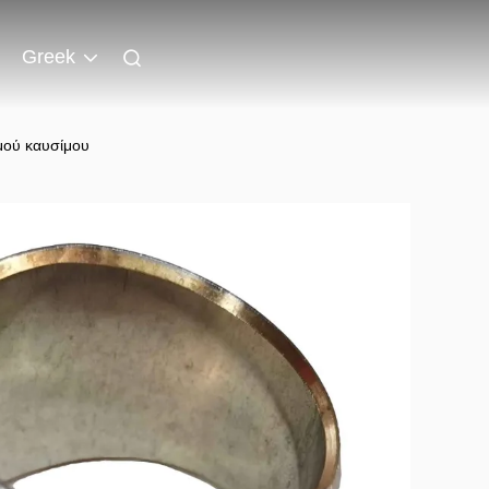
Greek
μού καυσίμου