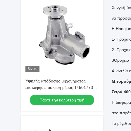
Χονγκζούν
να προσφέ
Η Hongjun
1- Τροχαί
2- Τροχαί
3Ορυχείο
Βίντεο
4. αντλία
Υψηλής απόδοσης μηχανήματος
Μπορούμε
εκσκαφής επισκευή μέρος 145017730
Σειρά 400
αντλία νερού για εκσκαφέα Perkins
Πάρτε την καλύτερη τιμή
Η διαφορά
στο παράρ
Το μέγεθο