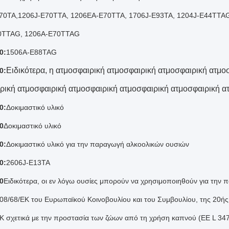
70TA
,
1206J-E70TTA, 1206EA-E70TTA, 1706J-E93TA, 1204J-E44TTA
0TTAG, 1206A-E70TTAG
0:
1506A-E88TAG
Ειδικότερα, η ατμοσφαιρική ατμοσφαιρική ατμοσφαιρική ατμο
0:
ρική ατμοσφαιρική ατμοσφαιρική ατμοσφαιρική ατμοσφαιρική α
0:
Δοκιμαστικό υλικό
0
Δοκιμαστικό υλικό
0:
Δοκιμαστικό υλικό για την παραγωγή αλκοολικών ουσιών
0:
2606J-E13TA
0
Ειδικότερα, οι εν λόγω ουσίες μπορούν να χρησιμοποιηθούν για την
08/68/ΕΚ του Ευρωπαϊκού Κοινοβουλίου και του Συμβουλίου, της 20ής 
Κ σχετικά με την προστασία των ζώων από τη χρήση καπνού (ΕΕ L 347 