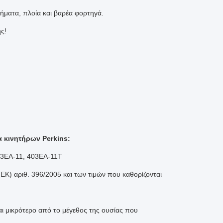
νήματα, πλοία και βαρέα φορτηγά.
ς!
 κινητήρων Perkins:
403EA-11, 403EA-11T
ΕΚ) αριθ. 396/2005 και των τιμών που καθορίζονται
αι μικρότερο από το μέγεθος της ουσίας που