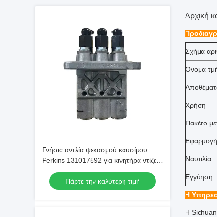
Αρχική κ
Προδιαγρ
Σχήμα αρι
Όνομα τμ
Αποθέματ
Χρήση
Πακέτο μ
Εφαρμογή
Γνήσια αντλία ψεκασμού καυσίμου
Ναυτιλία
Perkins 131017592 για κινητήρα ντίζελ
403D
Εγγύηση
Πάρτε την καλύτερη τιμή
Η Υπηρεσ
Η Sichuan