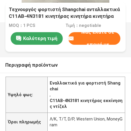
Τεχνουργός φορτιστή Shangchai ανταλλακτικά
C11AB-4N3181 κινητήρας κινητήρα κινητήρα
κινητήρα κινητήρα κινητήρα κινητήρα κινητήρα
MOQ：1 PCS
Τιμή：negotiable
κινητήρα κινητήρα κινητήρα κινητήρα κινητήρα
Μας ελάτε σε
κινητήρα κινητήρα κινητήρα κινητήρα κινητήρα
Καλύτερη τιμή
κινητήρα κινητήρα κινητήρα κινητήρα κινητήρα
επαφή με
κινητήρα κινητήρα κινητήρα κινητήρα κινητήρα
κινητήρα κινητήρα κινητήρα κινητήρα κινητήρα
κινητήρα κινητήρα κινητήρα κινητήρα κινητήρα
Περιγραφή προϊόντων
κινητήρα
Εναλλακτικά για φορτιστή Shang
chai
Υψηλό φως:
,
C11AB-4N3181 κινητήρας εκκίνηση
ς ντίζελ
Λ/Κ, T/T, D/P, Western Union, MoneyG
Όροι πληρωμής
ram