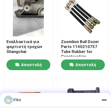
Γύρος εργοστασίων
Ποιοτικός έλεγχος
Εναλλακτικά για
Zoomlion Bull Dozer
επαφή
φορτιστή τροχών
Parts 1140210757
Shangchai
Tube Rubber for
Construction
Νέα
Machinery Maintaining
Αποστολή
Αποστολή
ερώτησης
ερώτησης
Ζητήστε ένα απόσπασμα
Ανταλλακτικά Liugong
Vika
Ανταλλακτικά Cummins