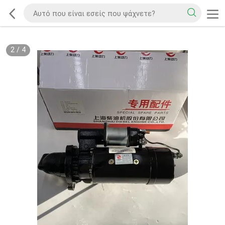
2
/
4