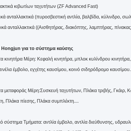
λακτικά κιβωτίων ταχυτήτων (ZF Advanced Fast)
κά ανταλλακτικά (πυροσβεστική αντλία, βαλβίδα, κύλινδρο, σω
ρικά ανταλλακτικά ((Αισθητήρας, διακόπτης, λαμπτήρας, πίνακας
 Hongjun για το σύστημα καύσης
α κινητήρα Μέρη: Κεφαλή κινητήρα, μπλοκ κυλίνδρου κινητήρα,
πινέλα έμβολο, εγχέτης καυσίμου, κοινό σιδηρόδρομο καυσίμου..
α μεταφοράς Μέρη:Συσκευή ταχυτήτων, Πλάκα τριβής, Γκάιρ, Κά
η, Πλάκα πίεσης, Πλάκα συμπλέκτη....
ό σύστημα Τμήματα: αντλία έμβολο, αντλία διεύθυνσης, υδραυλικ