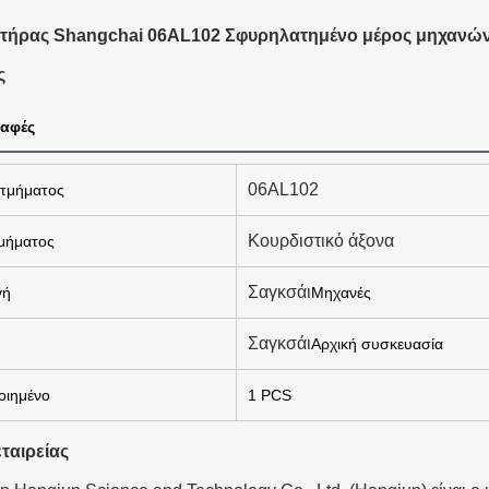
τήρας Shangchai 06AL102 Σφυρηλατημένο μέρος μηχανών
ς
αφές
06AL102
 τμήματος
Κουρδιστικό άξονα
μήματος
Σαγκσάι
γή
Μηχανές
Σαγκσάι
Αρχική συσκευασία
ιημένο
1 PCS
ταιρείας