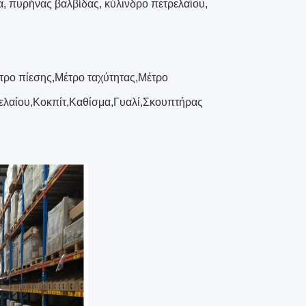
α, πυρήνας βαλβίδας, κύλινδρο πετρελαίου,
τρο πίεσης,Μέτρο ταχύτητας,Μέτρο
ελαίου,Κοκπίτ,Καθίσμα,Γυαλί,Σκουπτήρας