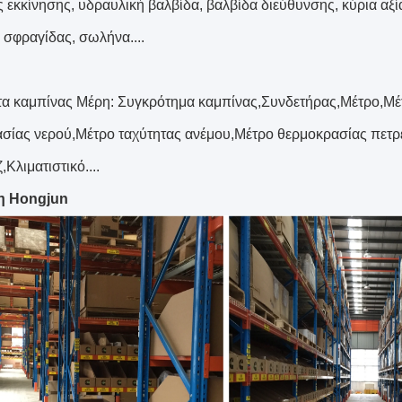
ς εκκίνησης, υδραυλική βαλβίδα, βαλβίδα διεύθυνσης, κύρια αξί
 σφραγίδας, σωλήνα....
α καμπίνας Μέρη: Συγκρότημα καμπίνας,Συνδετήρας,Μέτρο,Μέ
σίας νερού,Μέτρο ταχύτητας ανέμου,Μέτρο θερμοκρασίας πετρ
Κλιματιστικό....
η Hongjun