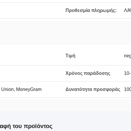
Προθεσμία πληρωμής:
Λ/Κ
Τιμή
neg
Χρόνος παράδοσης
10-
rn Union, MoneyGram
Δυνατότητα προσφοράς
10
αφή του προϊόντος