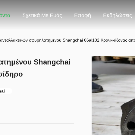
όντα
Σχετικά Με Εμάς
Επαφή
Εκδηλώσεις
ανταλλακτικών σφυρηλατημένου Shangchai 06al102 Κρανκ-άξονας απ
ατημένου Shangchai
σίδηρο
ai