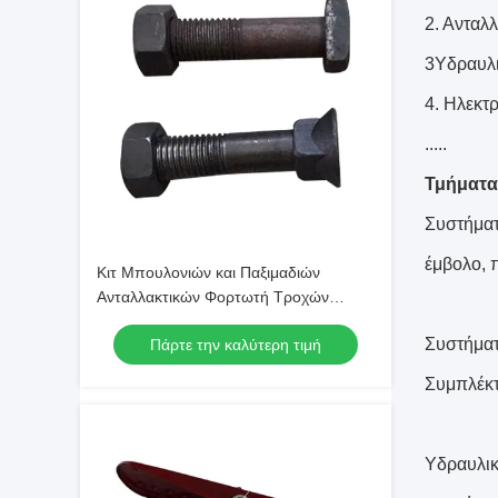
2. Ανταλ
3Υδραυλι
4. Ηλεκτ
.....
Τμήματα
Συστήματ
έμβολο, 
Κιτ Μπουλονιών και Παξιμαδιών
Ανταλλακτικών Φορτωτή Τροχών
XGMA 02B0037 για Εφαρμογή XG932
Συστήματ
Πάρτε την καλύτερη τιμή
Συμπλέκτ
Υδραυλικ