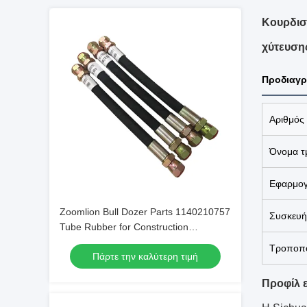
Κουρδισ
χύτευση
Προδιαγρ
Αριθμός
Όνομα τ
Εφαρμο
Zoomlion Bull Dozer Parts 1140210757
Συσκευή
Tube Rubber for Construction
Machinery Maintaining
Τροποπο
Πάρτε την καλύτερη τιμή
Προφίλ ε