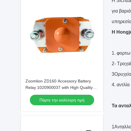
Η Sichua
για βαρι
υπηρεσία 
Η Hongju
1. φορτω
2- Τροχα
3Ορυχεί
Zoomlion ZD160 Accessory Battery
4. αντλί
Relay 1020900037 with High Quality
and Favorable Price
Πάρτε την καλύτερη τιμή
Τα αντα
1Ανταλλα