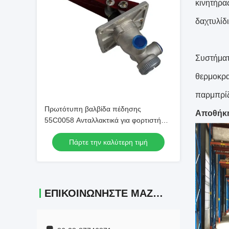
κινητήρα
δαχτυλίδι
Συστήματ
θερμοκρα
παρμπρίζ,
Πρωτότυπη βαλβίδα πέδησης
Αποθήκ
55C0058 Ανταλλακτικά για φορτιστή
τροχών XGMA XG931
Πάρτε την καλύτερη τιμή
ΕΠΙΚΟΙΝΩΝΉΣΤΕ ΜΑΖΊ ΜΑΣ