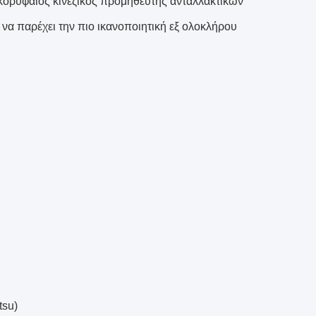
 κορυφαίος κινεζικός προμηθευτής ανταλλακτικών
 να παρέχει την πιο ικανοποιητική εξ ολοκλήρου
tsu)