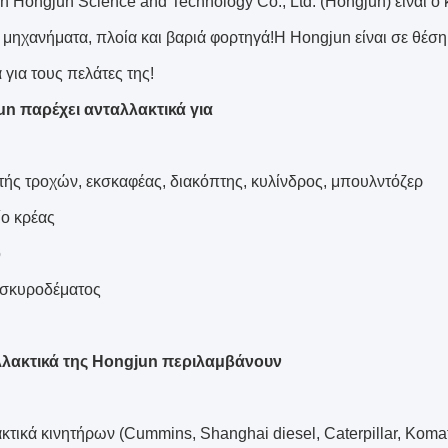
n Hongjun Science and Technology Co., Ltd. (Hongjun) είναι ο
ά μηχανήματα, πλοία και βαριά φορτηγά!Η Hongjun είναι σε θέση
για τους πελάτες της!
n παρέχει ανταλλακτικά για
τής τροχών, εκσκαφέας, διακόπτης, κυλίνδρος, μπουλντόζερ
ίο κρέας
ο
α σκυροδέματος
λλακτικά της Hongjun περιλαμβάνουν
κτικά κινητήρων (Cummins, Shanghai diesel, Caterpillar, Koma