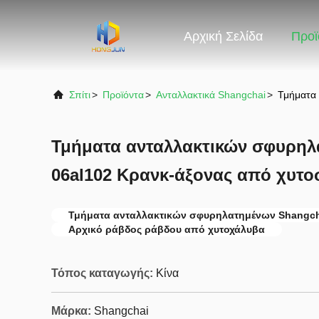
Αρχική Σελίδα
Προϊ
Σπίτι
>
Προϊόντα
>
Ανταλλακτικά Shangchai
>
Τμήματα 
Τμήματα ανταλλακτικών σφυρηλ
06al102 Κρανκ-άξονας από χυτο
Τμήματα ανταλλακτικών σφυρηλατημένων Shangch
Αρχικό ράβδος ράβδου από χυτοχάλυβα
Τόπος καταγωγής:
Κίνα
Μάρκα:
Shangchai