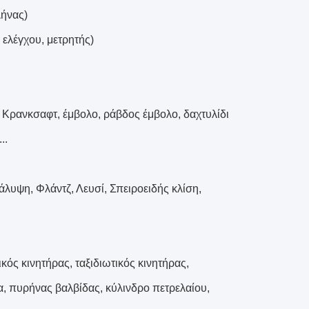
λήνας)
 ελέγχου, μετρητής)
 Κρανκσαφτ, έμβολο, ράβδος έμβολο, δαχτυλίδι
..
λυψη, Φλάντζ, Λευσί, Σπειροειδής κλίση,
ός κινητήρας, ταξιδιωτικός κινητήρας,
α, πυρήνας βαλβίδας, κύλινδρο πετρελαίου,