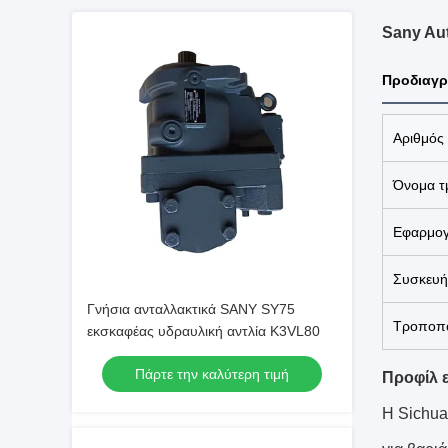
Sany Au
Προδιαγρ
Αριθμός
Όνομα τ
Εφαρμο
Συσκευή
Γνήσια ανταλλακτικά SANY SY75
Τροποπο
εκσκαφέας υδραυλική αντλία K3VL80
Πάρτε την καλύτερη τιμή
Προφίλ ε
Η Sichua