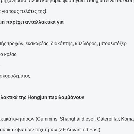
ά μηχανήματα, πλοία και βαριά φορτηγά!Η Hongjun είναι σε θέση
για τους πελάτες της!
n παρέχει ανταλλακτικά για
τής τροχών, εκσκαφέας, διακόπτης, κυλίνδρος, μπουλντόζερ
ίο κρέας
ο
α σκυροδέματος
λλακτικά της Hongjun περιλαμβάνουν
κτικά κινητήρων (Cummins, Shanghai diesel, Caterpillar, Koma
λακτικά κιβωτίων ταχυτήτων (ZF Advanced Fast)