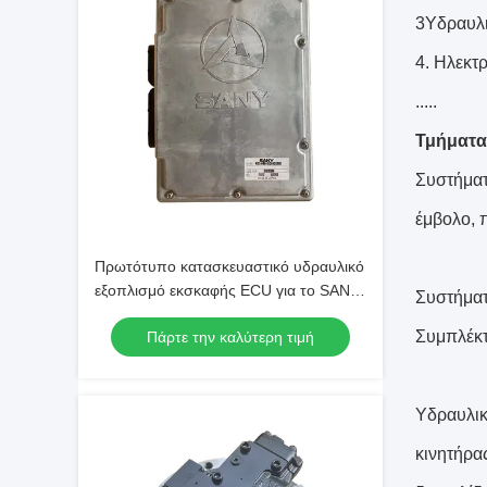
3Υδραυλι
4. Ηλεκτ
.....
Τμήματα
Συστήματ
έμβολο, 
Πρωτότυπο κατασκευαστικό υδραυλικό
εξοπλισμό εκσκαφής ECU για το SANY
Συστήματ
SY230
Συμπλέκτ
Πάρτε την καλύτερη τιμή
Υδραυλικ
κινητήρα