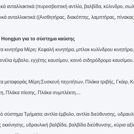
κά ανταλλακτικά (πυροσβεστική αντλία, βαλβίδα, κύλινδρο, σω
ρικά ανταλλακτικά ((Αισθητήρας, διακόπτης, λαμπτήρας, πίνακας
 Hongjun για το σύστημα καύσης
α κινητήρα Μέρη: Κεφαλή κινητήρα, μπλοκ κυλίνδρου κινητήρα,
πινέλα έμβολο, εγχέτης καυσίμου, κοινό σιδηρόδρομο καυσίμου..
α μεταφοράς Μέρη:Συσκευή ταχυτήτων, Πλάκα τριβής, Γκάιρ, Κά
η, Πλάκα πίεσης, Πλάκα συμπλέκτη....
ό σύστημα Τμήματα: αντλία έμβολο, αντλία διεύθυνσης, υδραυλικ
ς εκκίνησης, υδραυλική βαλβίδα, βαλβίδα διεύθυνσης, κύρια αξί