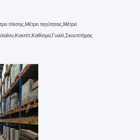
τρο πίεσης,Μέτρο ταχύτητας,Μέτρο
ελαίου,Κοκπίτ,Καθίσμα,Γυαλί,Σκουπτήρας