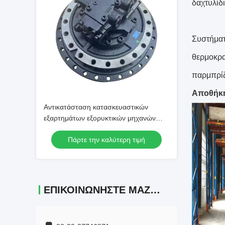
δαχτυλίδι
Συστήματ
θερμοκρα
παρμπρίζ,
Αποθήκ
Αντικατάσταση κατασκευαστικών
εξαρτημάτων εξορυκτικών μηχανών
GM70
Πάρτε την καλύτερη τιμή
ΕΠΙΚΟΙΝΩΝΉΣΤΕ ΜΑΖΊ ΜΑΣ