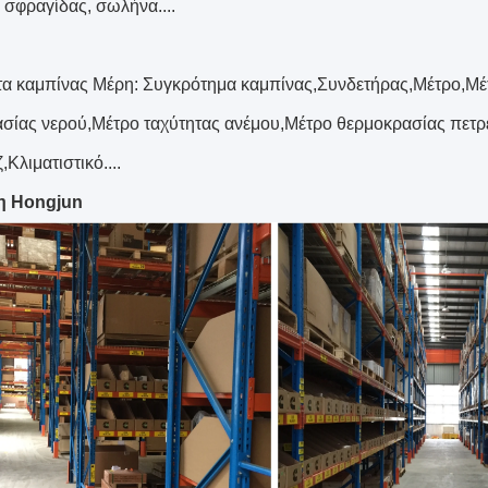
 σφραγίδας, σωλήνα....
α καμπίνας Μέρη: Συγκρότημα καμπίνας,Συνδετήρας,Μέτρο,Μέ
σίας νερού,Μέτρο ταχύτητας ανέμου,Μέτρο θερμοκρασίας πετρ
Κλιματιστικό....
η Hongjun