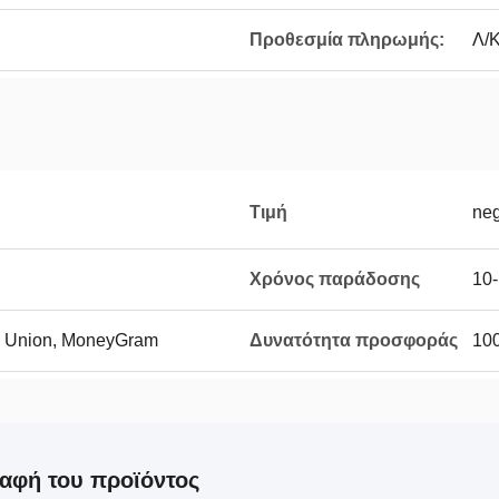
Προθεσμία πληρωμής:
Λ/Κ
Τιμή
neg
Χρόνος παράδοσης
10-
rn Union, MoneyGram
Δυνατότητα προσφοράς
10
αφή του προϊόντος