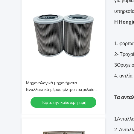
για βαρι
υπηρεσία 
Η Hongju
1. φορτω
2- Τροχα
3Ορυχεί
4. αντλί
Μηχανολογικά μηχανήματα
Εναλλακτικό μέρος φίλτρο πετρελαίου
60200363 Για εξορυκτήρα Sany
Τα αντα
Πάρτε την καλύτερη τιμή
1Ανταλλα
2. Ανταλ