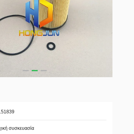
151839
χική συσκευασία