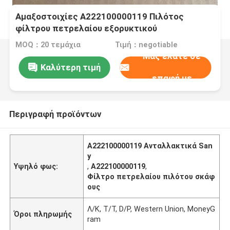
Αμαξοστοιχίες Α222100000119 Πιλότος
φίλτρου πετρελαίου εξορυκτικού
MOQ：20 τεμάχια
Τιμή：negotiable
Μας ελάτε σε
Καλύτερη τιμή
επαφή με
Περιγραφή προϊόντων
Α222100000119 Ανταλλακτικά San
y
Υψηλό φως:
,
A222100000119
,
Φίλτρο πετρελαίου πιλότου σκάφ
ους
Λ/Κ, T/T, D/P, Western Union, MoneyG
Όροι πληρωμής
ram