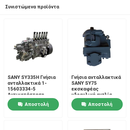
Συνιστώμενα προϊόντα
SANY SY335H Γνήσια
Γνήσια ανταλλακτικά
ανταλλακτικά 1-
SANY SY75
15603334-5
εκσκαφέας
Αρχική Σελίδα
Αντικατάσταση
υδραυλική αντλία
αντλίας ντίζελ για
K3VL80
Αποστολή
Αποστολή
συντήρηση
Προϊόντα
εξαρτήματος
ερώτησης
ερώτησης
εκσκαφέα
Σχετικά με εμάς