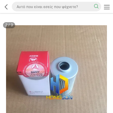
2
/
3