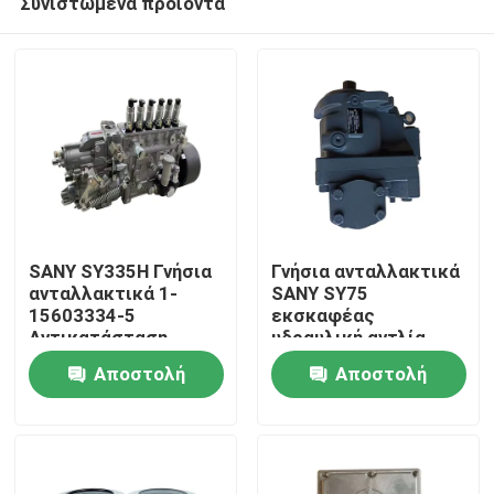
Συνιστώμενα προϊόντα
SANY SY335H Γνήσια
Γνήσια ανταλλακτικά
ανταλλακτικά 1-
SANY SY75
15603334-5
εκσκαφέας
Αντικατάσταση
υδραυλική αντλία
Αρχική Σελίδα
αντλίας ντίζελ για
K3VL80
Αποστολή
Αποστολή
συντήρηση
εξαρτήματος
Προϊόντα
ερώτησης
ερώτησης
εκσκαφέα
Σχετικά με εμάς