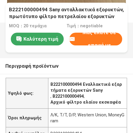
B222100000494 Sany ανταλλακτικά εξορυκτών,
πρωτότυπο φίλτρο πετρελαίου εξορυκτών
MOQ：20 τεμάχια
Τιμή：negotiable
Μας ελάτε σε
Καλύτερη τιμή
επαφή με
Περιγραφή προϊόντων
Β222100000494 Εναλλακτικά εξαρ
τήματα εξορυκτών Sany
Υψηλό φως:
,
B222100000494
,
Αρχικό φίλτρο ελαίου εκσκαφέα
Λ/Κ, T/T, D/P, Western Union, MoneyG
Όροι πληρωμής
ram