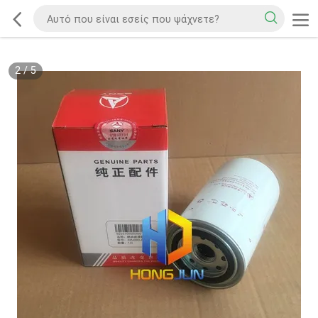
2
/
5