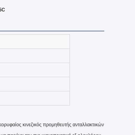
5C
 κορυφαίος κινεζικός προμηθευτής ανταλλακτικών