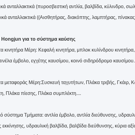
κά ανταλλακτικά (πυροσβεστική αντλία, βαλβίδα, κύλινδρο, σω
ρικά ανταλλακτικά ((Αισθητήρας, διακόπτης, λαμπτήρας, πίνακας
 Hongjun για το σύστημα καύσης
α κινητήρα Μέρη: Κεφαλή κινητήρα, μπλοκ κυλίνδρου κινητήρα,
πινέλα έμβολο, εγχέτης καυσίμου, κοινό σιδηρόδρομο καυσίμου..
α μεταφοράς Μέρη:Συσκευή ταχυτήτων, Πλάκα τριβής, Γκάιρ, Κά
η, Πλάκα πίεσης, Πλάκα συμπλέκτη....
ό σύστημα Τμήματα: αντλία έμβολο, αντλία διεύθυνσης, υδραυλικ
ς εκκίνησης, υδραυλική βαλβίδα, βαλβίδα διεύθυνσης, κύρια αξί