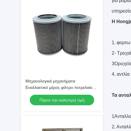
για βαρι
υπηρεσία 
Η Hongju
1. φορτω
2- Τροχα
3Ορυχεί
4. αντλί
Μηχανολογικά μηχανήματα
Εναλλακτικό μέρος φίλτρο πετρελαίου
60200363 Για εξορυκτήρα Sany
Τα αντα
Πάρτε την καλύτερη τιμή
1Ανταλλα
2. Ανταλ