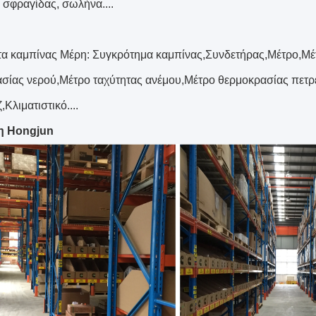
 σφραγίδας, σωλήνα....
α καμπίνας Μέρη: Συγκρότημα καμπίνας,Συνδετήρας,Μέτρο,Μέ
σίας νερού,Μέτρο ταχύτητας ανέμου,Μέτρο θερμοκρασίας πετρ
Κλιματιστικό....
η Hongjun