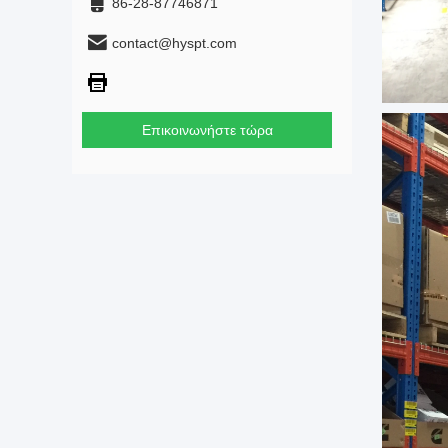
86-28-87746871
contact@hyspt.com
Επικοινωνήστε τώρα