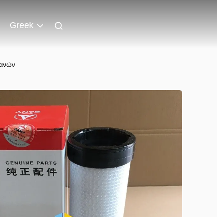
Greek
χανών