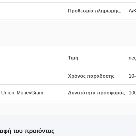
Προθεσμία πληρωμής:
Λ/Κ
Τιμή
neg
Χρόνος παράδοσης
10-
rn Union, MoneyGram
Δυνατότητα προσφοράς
10
αφή του προϊόντος