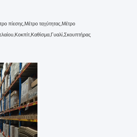
τρο πίεσης,Μέτρο ταχύτητας,Μέτρο
ελαίου,Κοκπίτ,Καθίσμα,Γυαλί,Σκουπτήρας