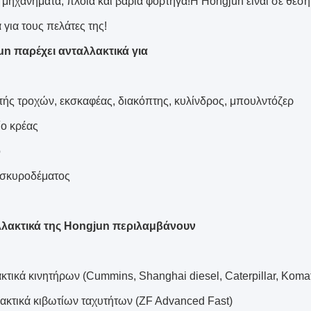
ά μηχανήματα, πλοία και βαριά φορτηγά!Η Hongjun είναι σε θέση
για τους πελάτες της!
n παρέχει ανταλλακτικά για
τής τροχών, εκσκαφέας, διακόπτης, κυλίνδρος, μπουλντόζερ
ίο κρέας
ο
α σκυροδέματος
λλακτικά της Hongjun περιλαμβάνουν
κτικά κινητήρων (Cummins, Shanghai diesel, Caterpillar, Koma
λακτικά κιβωτίων ταχυτήτων (ZF Advanced Fast)