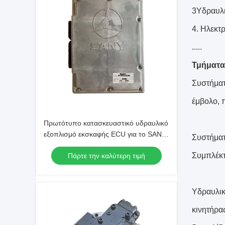
3Υδραυλι
4. Ηλεκτ
.....
Τμήματα
Συστήματ
έμβολο, 
Πρωτότυπο κατασκευαστικό υδραυλικό
εξοπλισμό εκσκαφής ECU για το SANY
Συστήματ
SY230
Συμπλέκτ
Πάρτε την καλύτερη τιμή
Υδραυλικ
κινητήρα