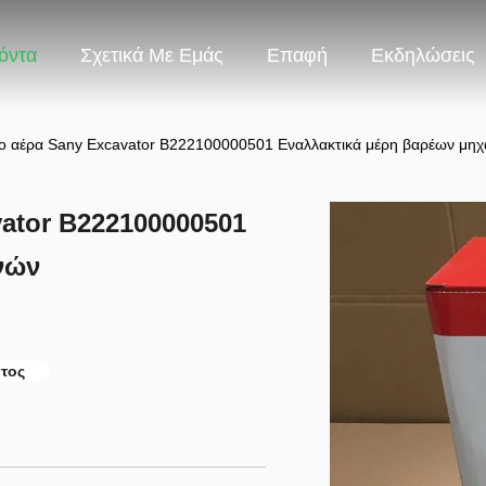
όντα
Σχετικά Με Εμάς
Επαφή
Εκδηλώσεις
ο αέρα Sany Excavator B222100000501 Εναλλακτικά μέρη βαρέων μη
ator B222100000501
νών
ατος