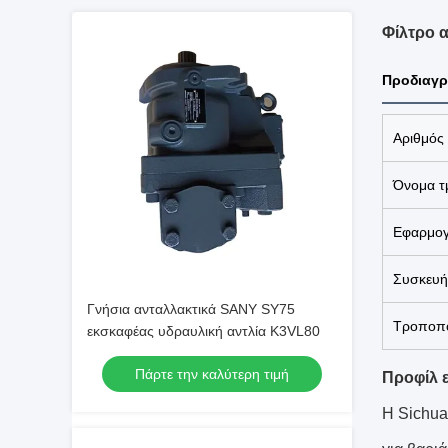
Φίλτρο 
Προδιαγρ
Αριθμός
Όνομα τ
Εφαρμο
Συσκευή
Γνήσια ανταλλακτικά SANY SY75
Τροποπο
εκσκαφέας υδραυλική αντλία K3VL80
Πάρτε την καλύτερη τιμή
Προφίλ ε
Η Sichua