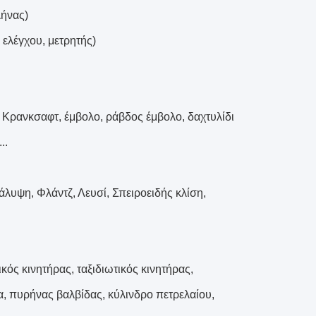
λήνας)
 ελέγχου, μετρητής)
 Κρανκσαφτ, έμβολο, ράβδος έμβολο, δαχτυλίδι
..
λυψη, Φλάντζ, Λευσί, Σπειροειδής κλίση,
ός κινητήρας, ταξιδιωτικός κινητήρας,
α, πυρήνας βαλβίδας, κύλινδρο πετρελαίου,