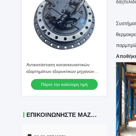
δαχτυλίδι
Συστήματ
θερμοκρα
παρμπρίζ,
Αποθήκ
Αντικατάσταση κατασκευαστικών
εξαρτημάτων εξορυκτικών μηχανών
GM70
Πάρτε την καλύτερη τιμή
ΕΠΙΚΟΙΝΩΝΉΣΤΕ ΜΑΖΊ ΜΑΣ