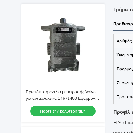
Τμήματα 
Προδιαγρ
Αριθμός
Όνομα τ
Εφαρμο
Συσκευή
Πρωτότυπη αντλία μετατροπής Volvo
Τροποπο
για ανταλλακτικά 14671408 Εφαρμογή
για συντήρηση εξαρτημάτων EC750DL
Πάρτε την καλύτερη τιμή
Προφίλ ε
Η Sichua