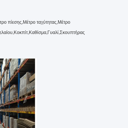
τρο πίεσης,Μέτρο ταχύτητας,Μέτρο
ελαίου,Κοκπίτ,Καθίσμα,Γυαλί,Σκουπτήρας