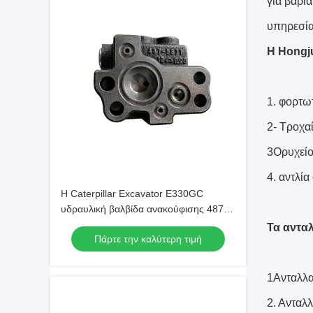
για βαρι
υπηρεσία 
Η Hongju
1. φορτω
2- Τροχα
3Ορυχεί
4. αντλί
Η Caterpillar Excavator E330GC
υδραυλική βαλβίδα ανακούφισης 487-
5877 για την Αμερική
Τα αντα
Πάρτε την καλύτερη τιμή
1Ανταλλα
2. Ανταλ