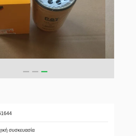
61644
χική συσκευασία