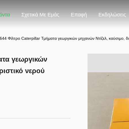
όντα
Σχετικά Με Εμάς
Επαφή
Εκδηλώσεις
644 Φίλτρο Caterpillar Τμήματα γεωργικών μηχανών Ντίζελ, καύσιμο, δ
ματα γεωργικών
ριστικό νερού