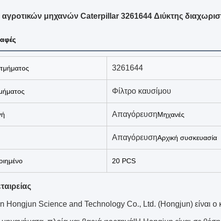
αγροτικών μηχανών Caterpillar 3261644 Διύκτης διαχωριστ
αφές
3261644
 τμήματος
Φίλτρο καυσίμου
μήματος
Απαγόρευση
γή
Μηχανές
Απαγόρευση
Αρχική συσκευασία
ιημένο
20 PCS
ταιρείας
n Hongjun Science and Technology Co., Ltd. (Hongjun) είναι ο