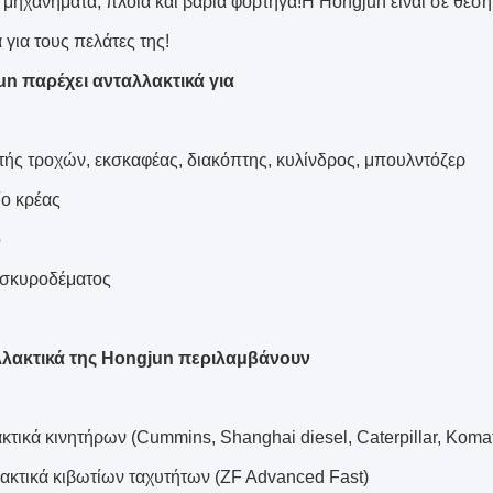
ά μηχανήματα, πλοία και βαριά φορτηγά!Η Hongjun είναι σε θέση
για τους πελάτες της!
n παρέχει ανταλλακτικά για
τής τροχών, εκσκαφέας, διακόπτης, κυλίνδρος, μπουλντόζερ
ίο κρέας
ο
α σκυροδέματος
λλακτικά της Hongjun περιλαμβάνουν
κτικά κινητήρων (Cummins, Shanghai diesel, Caterpillar, Koma
λακτικά κιβωτίων ταχυτήτων (ZF Advanced Fast)