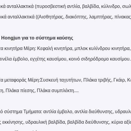
κά ανταλλακτικά (πυροσβεστική αντλία, βαλβίδα, κύλινδρο, σω
ρικά ανταλλακτικά ((Αισθητήρας, διακόπτης, λαμπτήρας, πίνακας
 Hongjun για το σύστημα καύσης
α κινητήρα Μέρη: Κεφαλή κινητήρα, μπλοκ κυλίνδρου κινητήρα,
πινέλα έμβολο, εγχέτης καυσίμου, κοινό σιδηρόδρομο καυσίμου..
α μεταφοράς Μέρη:Συσκευή ταχυτήτων, Πλάκα τριβής, Γκάιρ, Κά
η, Πλάκα πίεσης, Πλάκα συμπλέκτη....
ό σύστημα Τμήματα: αντλία έμβολο, αντλία διεύθυνσης, υδραυλικ
ς εκκίνησης, υδραυλική βαλβίδα, βαλβίδα διεύθυνσης, κύρια αξί