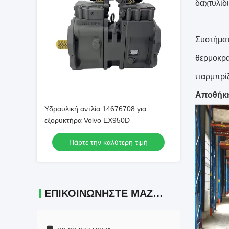
δαχτυλίδι
Συστήματ
θερμοκρα
παρμπρίζ,
Αποθήκ
Υδραυλική αντλία 14676708 για
εξορυκτήρα Volvo EX950D
Πάρτε την καλύτερη τιμή
ΕΠΙΚΟΙΝΩΝΉΣΤΕ ΜΑΖΊ ΜΑΣ