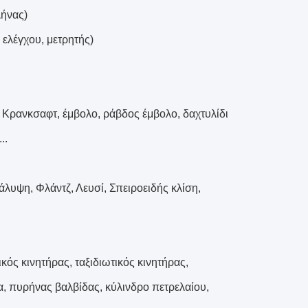
λήνας)
 ελέγχου, μετρητής)
 Κρανκσαφτ, έμβολο, ράβδος έμβολο, δαχτυλίδι
..
λυψη, Φλάντζ, Λευσί, Σπειροειδής κλίση,
ός κινητήρας, ταξιδιωτικός κινητήρας,
α, πυρήνας βαλβίδας, κύλινδρο πετρελαίου,