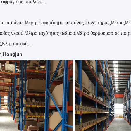
 σφραγίδας, σωλήνα....
α καμπίνας Μέρη: Συγκρότημα καμπίνας,Συνδετήρας,Μέτρο,Μέ
σίας νερού,Μέτρο ταχύτητας ανέμου,Μέτρο θερμοκρασίας πετρ
Κλιματιστικό....
η Hongjun