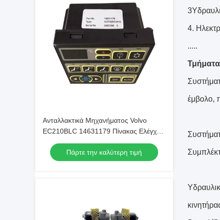
3Υδραυλι
4. Ηλεκτ
.....
Τμήματα
Συστήματ
έμβολο, 
Ανταλλακτικά Μηχανήματος Volvo
EC210BLC 14631179 Πίνακας Ελέγχου
Συστήματ
Κλιματισμού για Αντικατάσταση
Συμπλέκτ
Πάρτε την καλύτερη τιμή
Υδραυλικ
κινητήρα