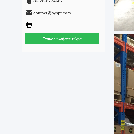
86-28-87746871
contact@hyspt.com
Επικοινωνήστε τώρα