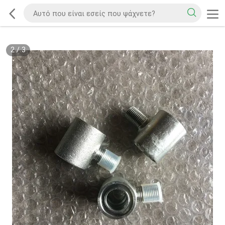
2
/
3