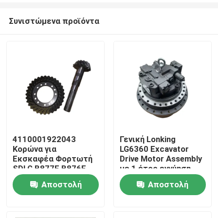
Συνιστώμενα προϊόντα
4110001922043
Γενική Lonking
Κορώνα για
LG6360 Excavator
Αρχική Σελίδα
Εκσκαφέα Φορτωτή
Drive Motor Assembly
SDLG B877F B876F
με 1 έτος εγγύηση
Ανταλλακτικά
Αποστολή
Αποστολή
Προϊόντα
ερώτησης
ερώτησης
Σχετικά με εμάς