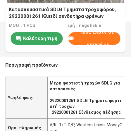
Κατασκευαστικά SDLG Τμήματα τροχοφόρου,
29220001261 Κλειδί συνδετήρα φρένων
MOQ：1 PCS
Τιμή：negotiable
Μας ελάτε σε
Καλύτερη τιμή
επαφή με
Περιγραφή προϊόντων
Μέρη φορτιστή τροχών SDLG για
κατασκευές
,
Υψηλό φως:
29220001261 SDLG Τμήματα φορτι
στή τροχών
,
29220001261 Σύνδεσμος πέδησης
Λ/Κ, T/T, D/P, Western Union, MoneyG
Όροι πληρωμής
ram