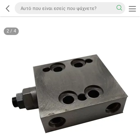
2
/
4