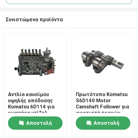
Συνιστώμενα προϊόντα
Αντλία καυσίμου
Πρωτότυπο Komatsu
Αρχική Σελίδα
υψηλής απόδοσης
S6D140 Motor
Komatsu 6D114 για
Camshaft Follower για
κινητήρα ντίζελ
φορτιστή τροχών
Προϊόντα
6743-71-1131 για
WA500-3
Αποστολή
Αποστολή
εξορυκτήρα PC300
ερώτησης
ερώτησης
Σχετικά με εμάς