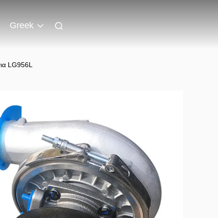
Greek
για LG956L