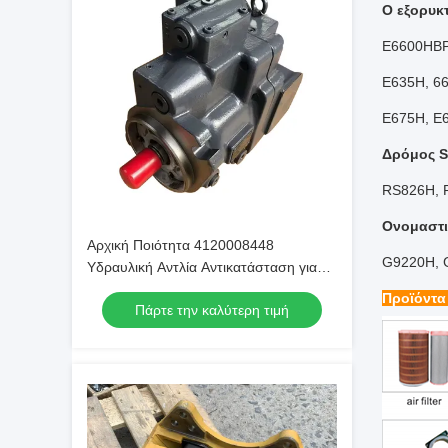
Ο εξορυκ
E6600HBP
E635H, 6
E675H, E
Δρόμος 
RS826H, 
Ονομαστι
Αρχική Ποιότητα 4120008448
G9220H, 
Υδραυλική Αντλία Αντικατάσταση για
Εκσκαφέα SDLG 60 65 Συντήρηση
Προϊόντα
Πάρτε την καλύτερη τιμή