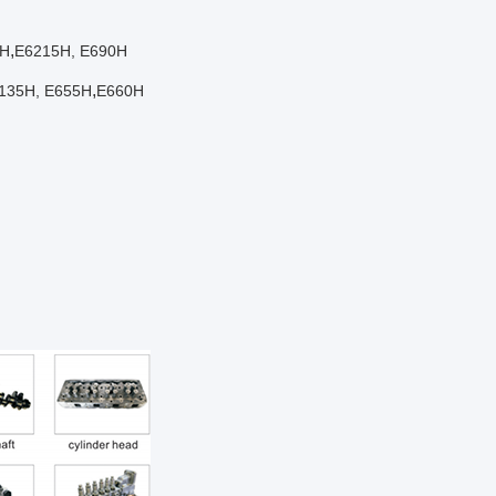
,
5H
E6215H, E690H
,
135H, E655H
Ε660H