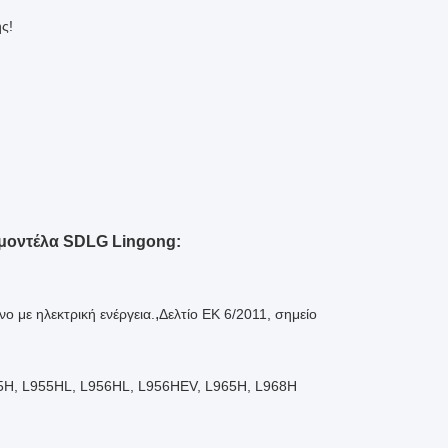
ς!
μοντέλα SDLG Lingong:
,
νο με ηλεκτρική ενέργεια.
Δελτίο ΕΚ 6/2011, σημείο
5H, L955HL, L956HL, L956HEV,
L965H, L968H