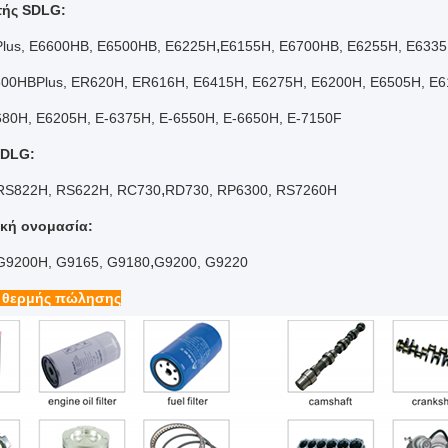
τής SDLG:
,
lus, E6600HB, E6500HB, E6225H
Ε6155H, E6700HB, E6255H, E633
600HBPlus,
ER620H, ER616H, E6415H, E6275H,
Ε6200H, E6505H, E6
680H, E6205H,
Ε-6375H, Ε-6550H, Ε-6650H, Ε-7150F
SDLG:
,
RS822H, RS622H, RC730
RD730, RP6300, RS7260H
κή ονομασία:
,
G9200H, G9165, G9180
G9200, G9220
 θερμής πώλησης