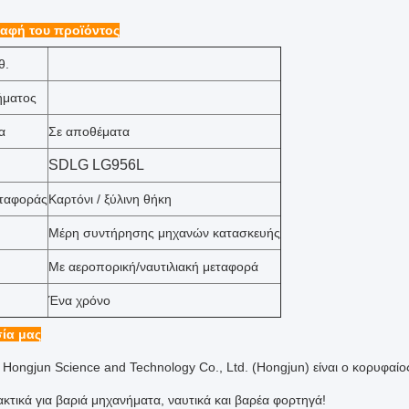
αφή του προϊόντος
θ.
ήματος
α
Σε αποθέματα
SDLG LG956L
εταφοράς
Καρτόνι / ξύλινη θήκη
Μέρη συντήρησης μηχανών κατασκευής
Με αεροπορική/ναυτιλιακή μεταφορά
Ένα χρόνο
ία μας
 Hongjun Science and Technology Co., Ltd. (Hongjun) είναι ο κορυφαί
ακτικά για βαριά μηχανήματα, ναυτικά και βαρέα φορτηγά!