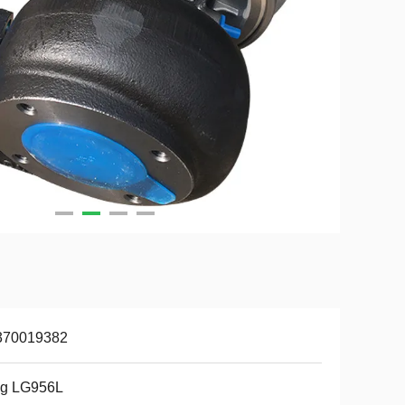
370019382
lg LG956L