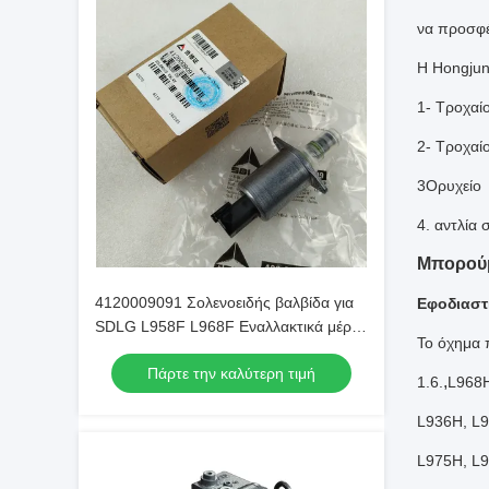
να προσφέ
Η Hongjun
1- Τροχαί
2- Τροχαί
3Ορυχείο
4. αντλία
Μπορούμ
4120009091 Σολενοειδής βαλβίδα για
Εφοδιαστ
SDLG L958F L968F Εναλλακτικά μέρη
Το όχημα π
τροχοφόρου
Πάρτε την καλύτερη τιμή
,
1.6.
L968H
L936H, L
L975H, L