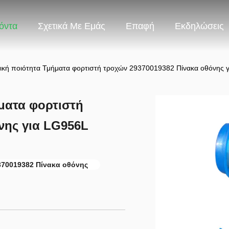
όντα
Σχετικά Με Εμάς
Επαφή
Εκδηλώσεις
κή ποιότητα Τμήματα φορτιστή τροχών 29370019382 Πίνακα οθόνης 
ματα φορτιστή
νης για LG956L
370019382 Πίνακα οθόνης