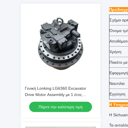
Προδιαγρ
Σχήμα αρι
Όνομα τμ
Αποθέματ
Χρήση
Πακέτο μ
Εφαρμογή
Ναυτιλία
Γενική Lonking LG6360 Excavator
Εγγύηση
Drive Motor Assembly με 1 έτος
εγγύηση
Η Υπηρεσ
Πάρτε την καλύτερη τιμή
Η Sichuan
Τα ανταλλ