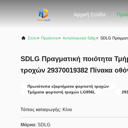
Αρχική Σελίδα
Προϊ
Σπίτι
>
Προϊόντα
>
Ανταλλακτικά Sdlg
>
SDLG Πραγματι
SDLG Πραγματική ποιότητα Τμή
τροχών 29370019382 Πίνακα οθό
Πρωτότυπα εξαρτήματα φορτιστή τροχών
Τμήματα φορτιστή τροχών LG956L
29
Τόπος καταγωγής:
Κίνα
Μάρκα:
SDLG