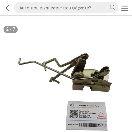
2
/
7