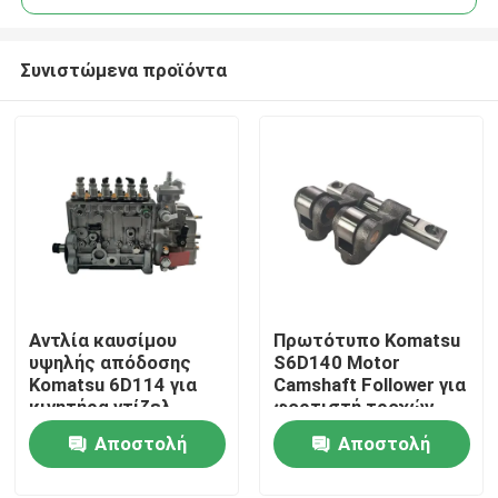
Συνιστώμενα προϊόντα
Αντλία καυσίμου
Πρωτότυπο Komatsu
Αρχική Σελίδα
υψηλής απόδοσης
S6D140 Motor
Komatsu 6D114 για
Camshaft Follower για
κινητήρα ντίζελ
φορτιστή τροχών
Προϊόντα
6743-71-1131 για
WA500-3
Αποστολή
Αποστολή
εξορυκτήρα PC300
ερώτησης
ερώτησης
Σχετικά με εμάς