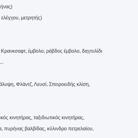
λήνας)
 ελέγχου, μετρητής)
 Κρανκσαφτ, έμβολο, ράβδος έμβολο, δαχτυλίδι
..
λυψη, Φλάντζ, Λευσί, Σπειροειδής κλίση,
ός κινητήρας, ταξιδιωτικός κινητήρας,
α, πυρήνας βαλβίδας, κύλινδρο πετρελαίου,