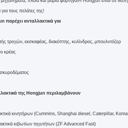
ά μηχανήματα, πλοία και βαριά φορτηγά!Η Hongjun είναι σε θέση
για τους πελάτες της!
n παρέχει ανταλλακτικά για
τής τροχών, εκσκαφέας, διακόπτης, κυλίνδρος, μπουλντόζερ
ίο κρέας
ο
α σκυροδέματος
λλακτικά της Hongjun περιλαμβάνουν
κτικά κινητήρων (Cummins, Shanghai diesel, Caterpillar, Koma
λακτικά κιβωτίων ταχυτήτων (ZF Advanced Fast)