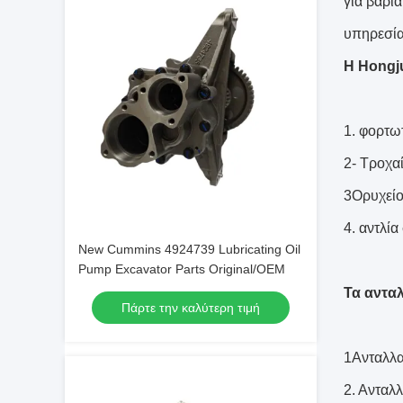
για βαρι
υπηρεσία 
Η Hongju
1. φορτω
2- Τροχα
3Ορυχεί
4. αντλί
New Cummins 4924739 Lubricating Oil
Pump Excavator Parts Original/OEM
Τα αντα
Πάρτε την καλύτερη τιμή
1Ανταλλα
2. Ανταλ