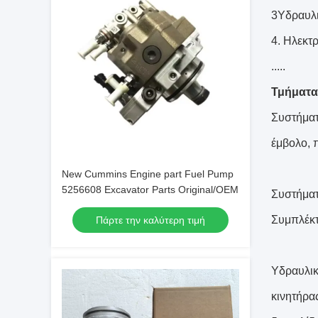
3Υδραυλι
4. Ηλεκτ
.....
Τμήματα
Συστήματ
έμβολο, 
New Cummins Engine part Fuel Pump
5256608 Excavator Parts Original/OEM
Συστήματ
Συμπλέκτ
Πάρτε την καλύτερη τιμή
Υδραυλικ
κινητήρα