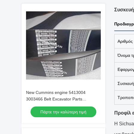
Συσκευή
Προδιαγρ
Αριθμός
Όνομα τ
Εφαρμο
Συσκευή
New Cummins engine 5413004
Τροποπο
3003466 Belt Excavator Parts
Original/OEM
Πάρτε την καλύτερη τιμή
Προφίλ ε
Η Sichua