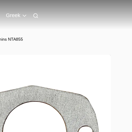
Greek
mins NTA855