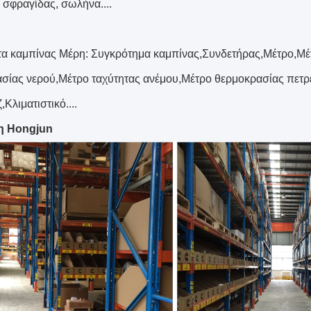
 σφραγίδας, σωλήνα....
α καμπίνας Μέρη: Συγκρότημα καμπίνας,Συνδετήρας,Μέτρο,Μέ
σίας νερού,Μέτρο ταχύτητας ανέμου,Μέτρο θερμοκρασίας πετρ
Κλιματιστικό....
η Hongjun