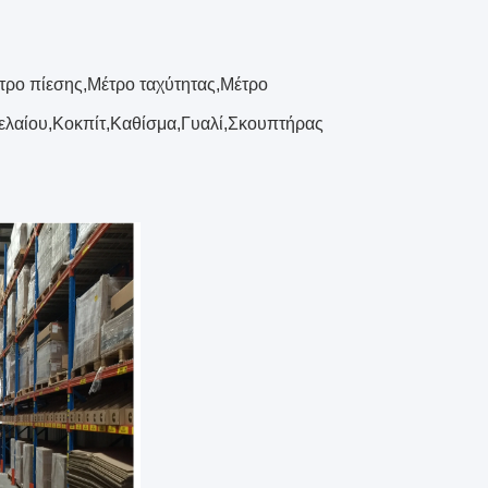
τρο πίεσης,Μέτρο ταχύτητας,Μέτρο
ελαίου,Κοκπίτ,Καθίσμα,Γυαλί,Σκουπτήρας