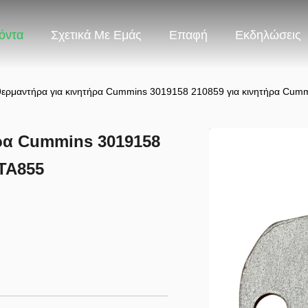
όντα
Σχετικά Με Εμάς
Επαφή
Εκδηλώσεις
ερμαντήρα για κινητήρα Cummins 3019158 210859 για κινητήρα Cum
ρα Cummins 3019158
TA855