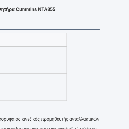
κινητήρα Cummins NTA855
 κορυφαίος κινεζικός προμηθευτής ανταλλακτικών