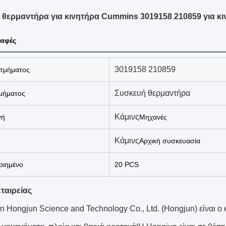
 θερμαντήρα για κινητήρα Cummins 3019158 210859 για 
αφές
3019158 210859
 τμήματος
Συσκευή θερμαντήρα
μήματος
Κάμινς
γή
Μηχανές
Κάμινς
Αρχική συσκευασία
ιημένο
20 PCS
ταιρείας
n Hongjun Science and Technology Co., Ltd. (Hongjun) είναι ο