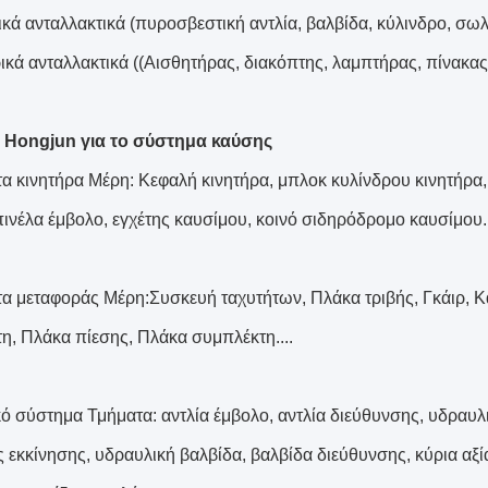
κά ανταλλακτικά (πυροσβεστική αντλία, βαλβίδα, κύλινδρο, σω
ρικά ανταλλακτικά ((Αισθητήρας, διακόπτης, λαμπτήρας, πίνακας
 Hongjun για το σύστημα καύσης
α κινητήρα Μέρη: Κεφαλή κινητήρα, μπλοκ κυλίνδρου κινητήρα,
πινέλα έμβολο, εγχέτης καυσίμου, κοινό σιδηρόδρομο καυσίμου..
α μεταφοράς Μέρη:Συσκευή ταχυτήτων, Πλάκα τριβής, Γκάιρ, Κά
η, Πλάκα πίεσης, Πλάκα συμπλέκτη....
ό σύστημα Τμήματα: αντλία έμβολο, αντλία διεύθυνσης, υδραυλικ
ς εκκίνησης, υδραυλική βαλβίδα, βαλβίδα διεύθυνσης, κύρια αξί