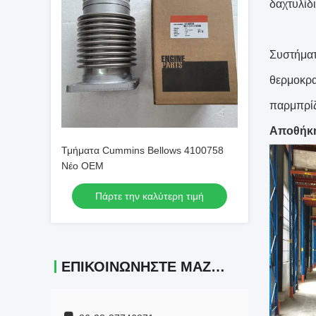
δαχτυλίδι
Συστήματ
θερμοκρα
παρμπρίζ,
Αποθήκ
Τμήματα Cummins Bellows 4100758
Νέο OEM
Πάρτε την καλύτερη τιμή
ΕΠΙΚΟΙΝΩΝΉΣΤΕ ΜΑΖΊ ΜΑΣ