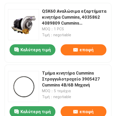
QSK60 Αναλώσιμα εξαρτήματα
κινητήρα Cummins, 4035862
4089809 Cummins
Τυροσυμπιεστή
MOQ：1 PCS
Τιμή：negotiable
Καλύτερη τιμή
επαφή
Τμήμα κινητήρα Cummins
Στρογγυλοτροχείο 3905427
Cummins 4B/6B Μηχανή
MOQ：5 τεμάχια
Τιμή：negotiable
Καλύτερη τιμή
επαφή