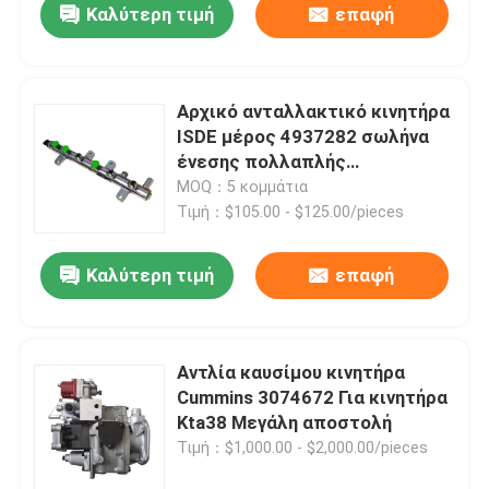
Καλύτερη τιμή
επαφή
Αρχικό ανταλλακτικό κινητήρα
ISDE μέρος 4937282 σωλήνα
ένεσης πολλαπλής
σιδηροτροχιάς καυσίμου
MOQ：5 κομμάτια
αποστολή για Cummins
Τιμή：$105.00 - $125.00/pieces
Καλύτερη τιμή
επαφή
Αντλία καυσίμου κινητήρα
Cummins 3074672 Για κινητήρα
Kta38 Μεγάλη αποστολή
Τιμή：$1,000.00 - $2,000.00/pieces