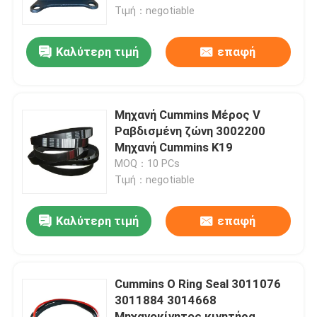
Τιμή：negotiable
Γύρος εργοστασίων
Καλύτερη τιμή
επαφή
Ποιοτικός έλεγχος
Μηχανή Cummins Μέρος V
επαφή
Ραβδισμένη ζώνη 3002200
Μηχανή Cummins K19
MOQ：10 PCs
Νέα
Τιμή：negotiable
Ζητήστε ένα απόσπασμα
Καλύτερη τιμή
επαφή
Ανταλλακτικά Liugong
Cummins O Ring Seal 3011076
3011884 3014668
Ανταλλακτικά Cummins
Μηχανοκίνητος κινητήρα