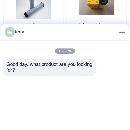
5909787 Φίλτρο
Υψηλής απόδοσης
καυσίμου Caterpillar
φίλτρο καυσίμου
terry
Διαχωριστής νερού
Caterpillar, 1R1804
Μηχανικά
ανταλλακτικά
1:28 PM
Καλύτερη τιμή
Καλύτερη τιμή
Good day, what product are you looking 
for?
επαφή
επαφή
Δείτε περισσότερων
Αρχική Σελίδα
Περίπου εμείς
επαφή
Desktop Site
Sitemap
Πολιτική απορρήτου