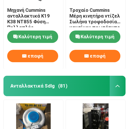
Μηχανή Cummins
Τροχαίο Cummins
ανταλλακτικά K19
Μέρη κινητήρα ντίζελ
K38 NT855 Φύση
Σωλήνα τροφοδοσίας
Πολλαπλής
καυσίμου πρωτότυπο
Συστάσεως 3637396
3696203
Καλύτερη τιμή
Καλύτερη τιμή
επαφή
επαφή
Ανταλλακτικά Sdlg
(81)