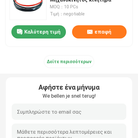
MOQ：10 PCs
Τιμή：negotiable
Ανταλλακτικά Sdlg
Καλύτερη τιμή
επαφή
Ανταλλακτικά Komatsu
Ανταλλακτικά του Caterpillar
Δείτε περισσότερων
Ανταλλακτικά HITACHI
Αφήστε ένα μήνυμα
Φίλτρα κατασκευαστικού εξοπλισμού
We bellen je snel terug!
Ανταλλακτικά XCMG
Ανταλλακτικά Sinotruk