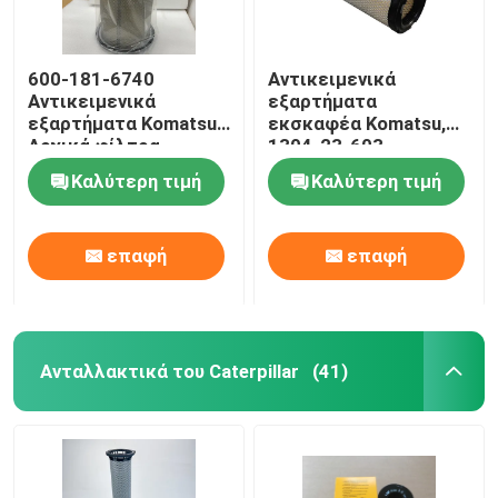
600-181-6740
Αντικειμενικά
Αντικειμενικά
εξαρτήματα
εξαρτήματα Komatsu
εκσκαφέα Komatsu,
Αρχικά φίλτρα
1304-23-603
αυτοκινήτων και
Συγκρότημα φίλτρου
Καλύτερη τιμή
Καλύτερη τιμή
κατασκευαστικών
αέρα εκσκαφέα
μηχανών
επαφή
επαφή
Ανταλλακτικά του Caterpillar
(41)