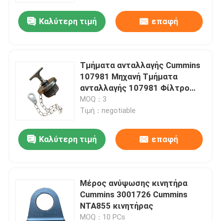
Καλύτερη τιμή
επαφή
Τμήματα ανταλλαγής Cummins
107981 Μηχανή Τμήματα
ανταλλαγής 107981 Φίλτρο
πετρελαίου Καπάκι K19
MOQ：3
Μηχανή
Τιμή：negotiable
Καλύτερη τιμή
επαφή
Αρχική Σελίδα
Μέρος ανύψωσης κινητήρα
Προϊόντα
Cummins 3001726 Cummins
NTA855 κινητήρας
Σχετικά με εμάς
MOQ：10 PCs