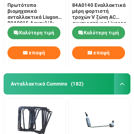
Πρωτότυπα
84Α0140 Εναλλακτικά
βιομηχανικά
μέρη φορτιστή
Μέρη Ingersoll Rand
ανταλλακτικά Liugong
τροχών V ζώνη AC
80A0015 Δαχτυλίδι
συμπιεστή για Liugong
σφραγίδας φορτιστή
Ανταλλακτικά της Deutz
Καλύτερη τιμή
Καλύτερη τιμή
τροχών
επαφή
επαφή
Ανταλλακτικά Cummins
(182)