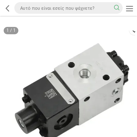
1
/
1