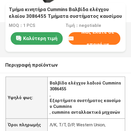
Τμήμα κινητήρα Cummins Βαλβίδα ελέγχου
ελαίου 3086455 Τμήματα συστήματος καυσίμου
MOQ：1 PCS
Τιμή：negotiable
Μας ελάτε σε
Καλύτερη τιμή
επαφή με
Περιγραφή προϊόντων
Βαλβίδα ελέγχου λαδιού Cummins
3086455
,
Υψηλό φως:
Εξαρτήματα συστήματος καυσίμο
υ Cummins
,
cummins ανταλλακτικά μηχανών
Όροι πληρωμής
Λ/Κ, T/T, D/P, Western Union,