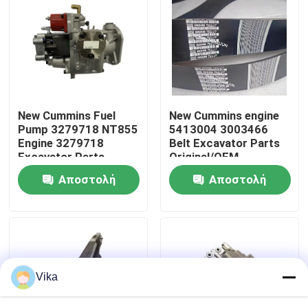
Γύρος εργοστασίων
Ποιοτικός έλεγχος
New Cummins Fuel
New Cummins engine
επαφή
Pump 3279718 NT855
5413004 3003466
Engine 3279718
Belt Excavator Parts
Excavator Parts
Original/OEM
Νέα
Original/OEM
Αποστολή
Αποστολή
ερώτησης
ερώτησης
Ζητήστε ένα απόσπασμα
Ανταλλακτικά Liugong
Vika
Ανταλλακτικά Cummins