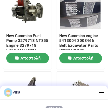
Γύρος εργοστασίων
Ποιοτικός έλεγχος
New Cummins Fuel
New Cummins engine
Pump 3279718 NT855
5413004 3003466
επαφή
Engine 3279718
Belt Excavator Parts
Excavator Parts
Original/OEM
Original/OEM
Αποστολή
Αποστολή
Νέα
ερώτησης
ερώτησης
Ζητήστε ένα απόσπασμα
Ανταλλακτικά Liugong
Vika
Ανταλλακτικά Cummins