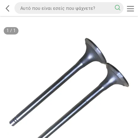
1
/
1