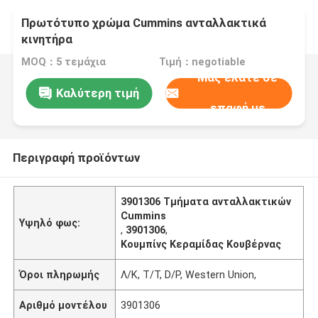
Πρωτότυπο χρώμα Cummins ανταλλακτικά
κινητήρα
MOQ：5 τεμάχια
Τιμή：negotiable
Μας ελάτε σε
Καλύτερη τιμή
επαφή με
Περιγραφή προϊόντων
3901306 Τμήματα ανταλλακτικών
Cummins
Υψηλό φως:
,
3901306
,
Κουμπίνς Κεραμίδας Κουβέρνας
Όροι πληρωμής
Λ/Κ, T/T, D/P, Western Union,
Αριθμό μοντέλου
3901306