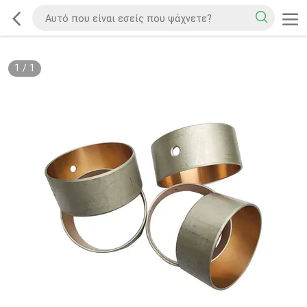
1
/
1