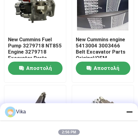
Γύρος εργοστασίων
Ποιοτικός έλεγχος
New Cummins Fuel
New Cummins engine
Pump 3279718 NT855
5413004 3003466
Engine 3279718
Belt Excavator Parts
επαφή
Excavator Parts
Original/OEM
Original/OEM
Αποστολή
Αποστολή
Νέα
ερώτησης
ερώτησης
Ζητήστε ένα απόσπασμα
Vika
Ανταλλακτικά Liugong
2:56 PM
Ανταλλακτικά Cummins