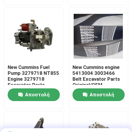
ερώτησης
ερώτησης
Γύρος εργοστασίων
Ποιοτικός έλεγχος
επαφή
New Cummins Fuel
New Cummins engine
Νέα
Pump 3279718 NT855
5413004 3003466
Engine 3279718
Belt Excavator Parts
Excavator Parts
Original/OEM
Original/OEM
Ζητήστε ένα απόσπασμα
Αποστολή
Αποστολή
ερώτησης
ερώτησης
Ανταλλακτικά Liugong
Ανταλλακτικά Cummins