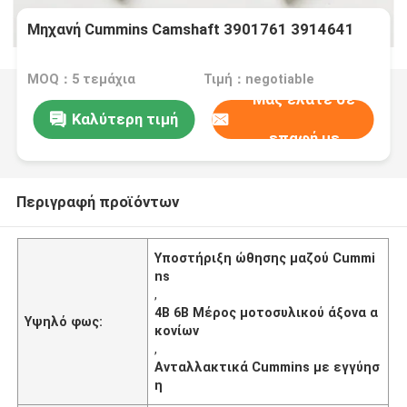
Μηχανή Cummins Camshaft 3901761 3914641
MOQ：5 τεμάχια
Τιμή：negotiable
Μας ελάτε σε
Καλύτερη τιμή
επαφή με
Περιγραφή προϊόντων
Υποστήριξη ώθησης μαζού Cummi
ns
,
4Β 6Β Μέρος μοτοσυλικού άξονα α
Υψηλό φως:
κονίων
,
Ανταλλακτικά Cummins με εγγύησ
η