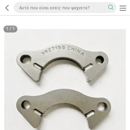
1
/
1