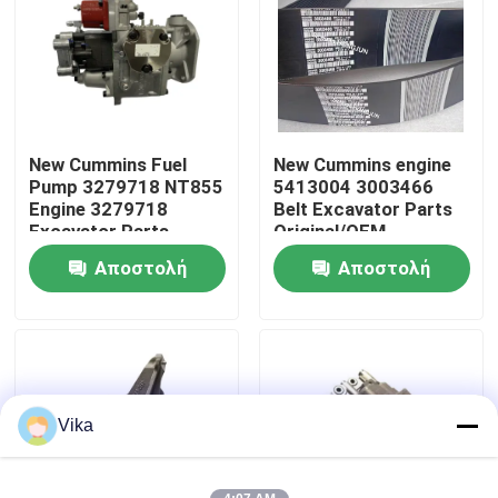
Γύρος εργοστασίων
Ποιοτικός έλεγχος
New Cummins Fuel
New Cummins engine
Pump 3279718 NT855
5413004 3003466
επαφή
Engine 3279718
Belt Excavator Parts
Excavator Parts
Original/OEM
Original/OEM
Αποστολή
Αποστολή
Νέα
ερώτησης
ερώτησης
Ζητήστε ένα απόσπασμα
Ανταλλακτικά Liugong
Vika
Ανταλλακτικά Cummins