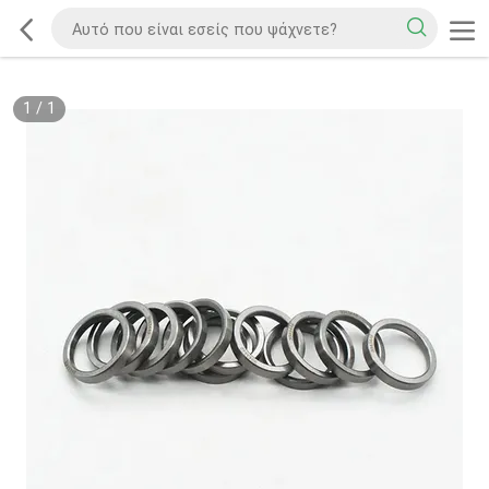
1
/
1