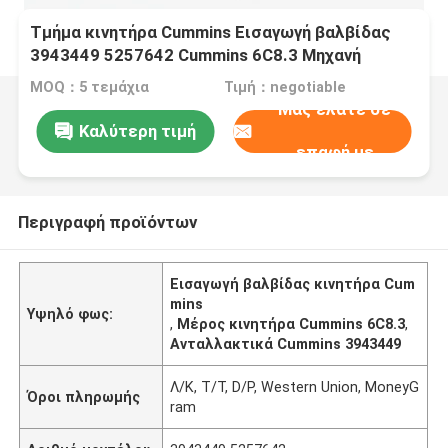
Τμήμα κινητήρα Cummins Εισαγωγή βαλβίδας
3943449 5257642 Cummins 6C8.3 Μηχανή
MOQ：5 τεμάχια
Τιμή：negotiable
Μας ελάτε σε
Καλύτερη τιμή
επαφή με
Περιγραφή προϊόντων
Εισαγωγή βαλβίδας κινητήρα Cum
mins
Υψηλό φως:
,
Μέρος κινητήρα Cummins 6C8.3
,
Ανταλλακτικά Cummins 3943449
Λ/Κ, T/T, D/P, Western Union, MoneyG
Όροι πληρωμής
ram