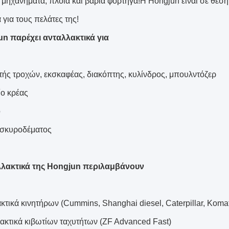
ά μηχανήματα, πλοία και βαριά φορτηγά!Η Hongjun είναι σε θέση
για τους πελάτες της!
n παρέχει ανταλλακτικά για
τής τροχών, εκσκαφέας, διακόπτης, κυλίνδρος, μπουλντόζερ
ίο κρέας
ο
α σκυροδέματος
λλακτικά της Hongjun περιλαμβάνουν
κτικά κινητήρων (Cummins, Shanghai diesel, Caterpillar, Koma
λακτικά κιβωτίων ταχυτήτων (ZF Advanced Fast)