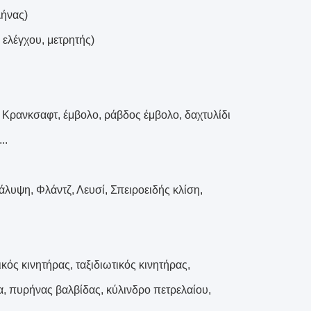
λήνας)
 ελέγχου, μετρητής)
 Κρανκσαφτ, έμβολο, ράβδος έμβολο, δαχτυλίδι
..
λυψη, Φλάντζ, Λευσί, Σπειροειδής κλίση,
ός κινητήρας, ταξιδιωτικός κινητήρας,
α, πυρήνας βαλβίδας, κύλινδρο πετρελαίου,