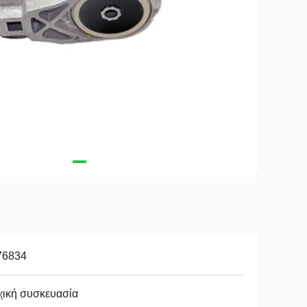
76834
χική συσκευασία