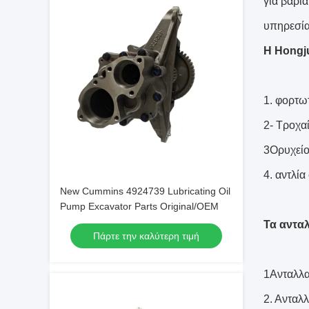
για βαρι
υπηρεσία 
Η Hongju
1. φορτω
2- Τροχα
3Ορυχεί
4. αντλί
New Cummins 4924739 Lubricating Oil
Pump Excavator Parts Original/OEM
Τα αντα
Πάρτε την καλύτερη τιμή
1Ανταλλα
2. Ανταλ