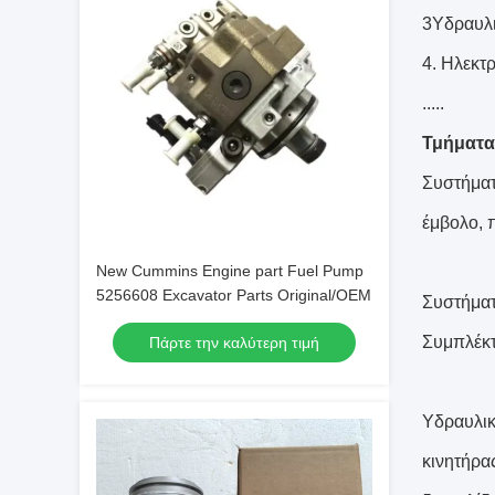
3Υδραυλι
4. Ηλεκτ
.....
Τμήματα
Συστήματ
έμβολο, 
New Cummins Engine part Fuel Pump
5256608 Excavator Parts Original/OEM
Συστήματ
Συμπλέκτ
Πάρτε την καλύτερη τιμή
Υδραυλικ
κινητήρα