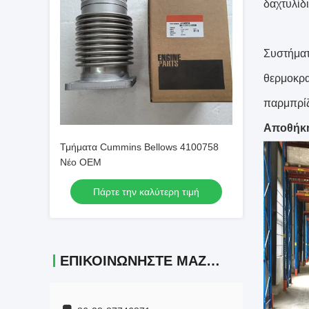
δαχτυλίδι
Συστήματ
θερμοκρα
παρμπρίζ,
Αποθήκ
Τμήματα Cummins Bellows 4100758
Νέο OEM
Πάρτε την καλύτερη τιμή
ΕΠΙΚΟΙΝΩΝΉΣΤΕ ΜΑΖΊ ΜΑΣ