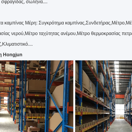
 σφραγίδας, σωλήνα....
α καμπίνας Μέρη: Συγκρότημα καμπίνας,Συνδετήρας,Μέτρο,Μέ
σίας νερού,Μέτρο ταχύτητας ανέμου,Μέτρο θερμοκρασίας πετρ
Κλιματιστικό....
η Hongjun