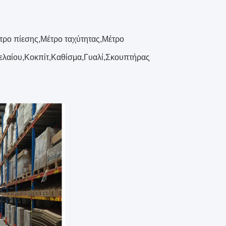
τρο πίεσης,Μέτρο ταχύτητας,Μέτρο
ελαίου,Κοκπίτ,Καθίσμα,Γυαλί,Σκουπτήρας