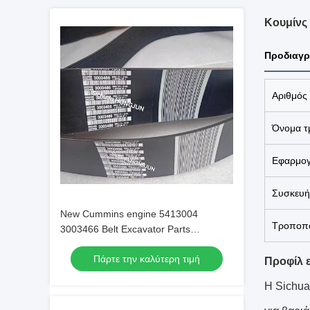
Κουμίνς
Προδιαγρ
Αριθμός
Όνομα τ
Εφαρμο
Συσκευή
New Cummins engine 5413004
Τροποπο
3003466 Belt Excavator Parts
Original/OEM
Πάρτε την καλύτερη τιμή
Προφίλ ε
Η Sichua