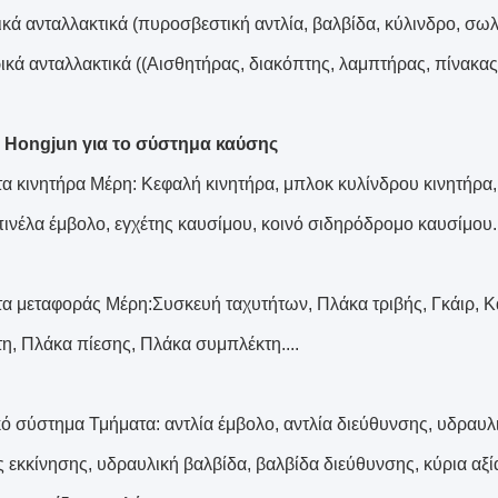
κά ανταλλακτικά (πυροσβεστική αντλία, βαλβίδα, κύλινδρο, σω
ρικά ανταλλακτικά ((Αισθητήρας, διακόπτης, λαμπτήρας, πίνακας
 Hongjun για το σύστημα καύσης
α κινητήρα Μέρη: Κεφαλή κινητήρα, μπλοκ κυλίνδρου κινητήρα,
πινέλα έμβολο, εγχέτης καυσίμου, κοινό σιδηρόδρομο καυσίμου..
α μεταφοράς Μέρη:Συσκευή ταχυτήτων, Πλάκα τριβής, Γκάιρ, Κά
η, Πλάκα πίεσης, Πλάκα συμπλέκτη....
ό σύστημα Τμήματα: αντλία έμβολο, αντλία διεύθυνσης, υδραυλικ
ς εκκίνησης, υδραυλική βαλβίδα, βαλβίδα διεύθυνσης, κύρια αξί