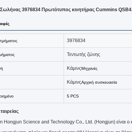
 Σωλήνας 3976834 Πρωτότυπος κινητήρας Cummins QSB4
αφές
3976834
 τμήματος
Τεντωτής ζώνης
μήματος
Κάμινς
γή
Μηχανές
Κάμινς
Αρχική συσκευασία
ιημένο
5 PCS
ταιρείας
n Hongjun Science and Technology Co., Ltd. (Hongjun) είναι ο