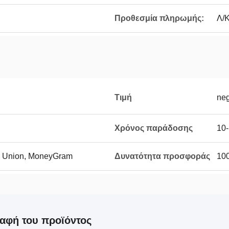
Προθεσμία πληρωμής:
Λ/Κ
Τιμή
neg
Χρόνος παράδοσης
10-
rn Union, MoneyGram
Δυνατότητα προσφοράς
10
αφή του προϊόντος