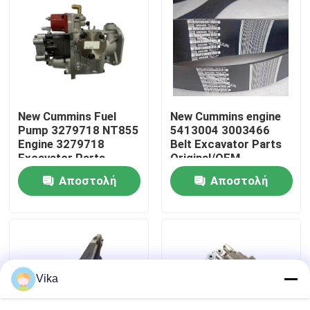
Γύρος εργοστασίων
Ποιοτικός έλεγχος
New Cummins Fuel
New Cummins engine
επαφή
Pump 3279718 NT855
5413004 3003466
Engine 3279718
Belt Excavator Parts
Excavator Parts
Original/OEM
Νέα
Original/OEM
Αποστολή
Αποστολή
ερώτησης
ερώτησης
Ζητήστε ένα απόσπασμα
Ανταλλακτικά Liugong
Vika
Ανταλλακτικά Cummins