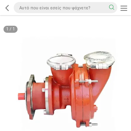
1
/
1