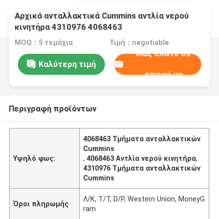
Αρχικά ανταλλακτικά Cummins αντλία νερού
κινητήρα 4310976 4068463
MOQ：5 τεμάχια
Τιμή：negotiable
Μας ελάτε σε
Καλύτερη τιμή
επαφή με
Περιγραφή προϊόντων
4068463 Τμήματα ανταλλακτικών
Cummins
Υψηλό φως:
,
4068463 Αντλία νερού κινητήρα
,
4310976 Τμήματα ανταλλακτικών
Cummins
Λ/Κ, T/T, D/P, Western Union, MoneyG
Όροι πληρωμής
ram