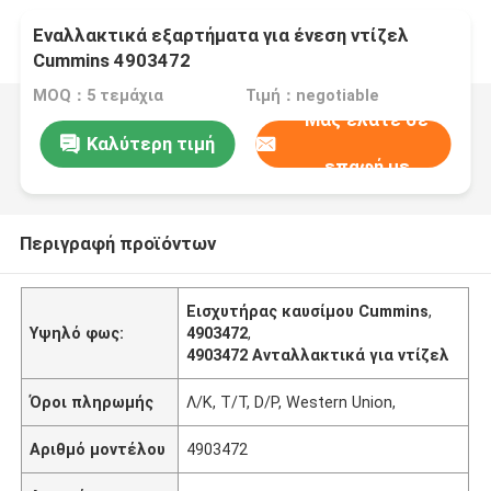
Εναλλακτικά εξαρτήματα για ένεση ντίζελ
Cummins 4903472
MOQ：5 τεμάχια
Τιμή：negotiable
Μας ελάτε σε
Καλύτερη τιμή
επαφή με
Περιγραφή προϊόντων
Εισχυτήρας καυσίμου Cummins
,
Υψηλό φως:
4903472
,
4903472 Ανταλλακτικά για ντίζελ
Όροι πληρωμής
Λ/Κ, T/T, D/P, Western Union,
Αριθμό μοντέλου
4903472