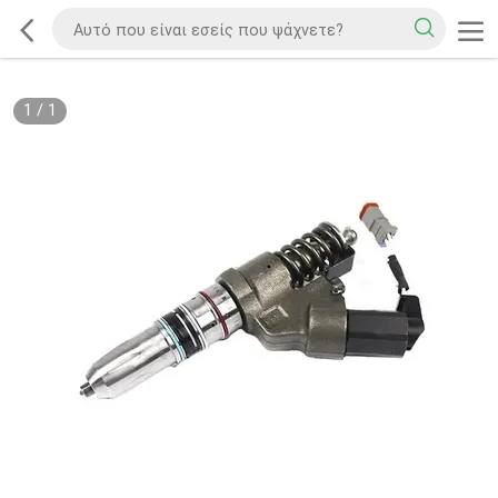
1
/
1