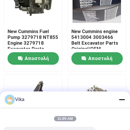
Γύρος εργοστασίων
New Cummins Fuel
New Cummins engine
Ποιοτικός έλεγχος
Pump 3279718 NT855
5413004 3003466
Engine 3279718
Belt Excavator Parts
Excavator Parts
Original/OEM
επαφή
Original/OEM
Αποστολή
Αποστολή
ερώτησης
ερώτησης
Νέα
Ζητήστε ένα απόσπασμα
Vika
Ανταλλακτικά Liugong
11:05 AM
Ανταλλακτικά Cummins