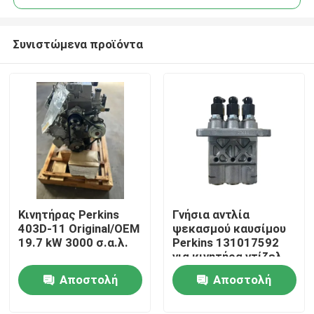
Συνιστώμενα προϊόντα
Κινητήρας Perkins
Γνήσια αντλία
Αρχική Σελίδα
403D-11 Original/OEM
ψεκασμού καυσίμου
19.7 kW 3000 σ.α.λ.
Perkins 131017592
για κινητήρα ντίζελ
Προϊόντα
403D
Αποστολή
Αποστολή
ερώτησης
ερώτησης
Σχετικά με εμάς