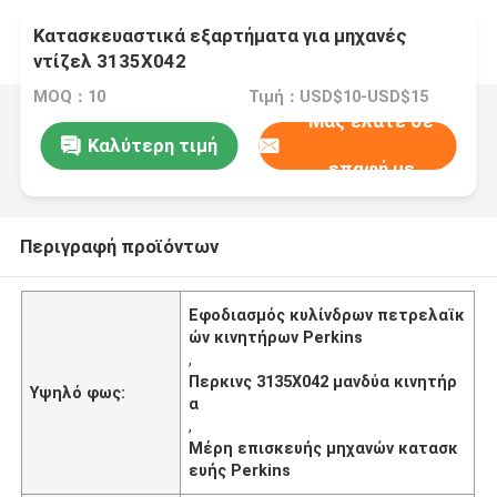
Κατασκευαστικά εξαρτήματα για μηχανές
ντίζελ 3135X042
MOQ：10
Τιμή：USD$10-USD$15
Μας ελάτε σε
Καλύτερη τιμή
επαφή με
Περιγραφή προϊόντων
Εφοδιασμός κυλίνδρων πετρελαϊκ
ών κινητήρων Perkins
,
Περκινς 3135X042 μανδύα κινητήρ
Υψηλό φως:
α
,
Μέρη επισκευής μηχανών κατασκ
ευής Perkins