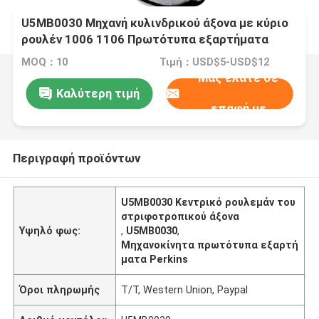
U5MB0030 Μηχανή κυλινδρικού άξονα με κύριο
ρουλέν 1006 1106 Πρωτότυπα εξαρτήματα
Perkins
MOQ：10
Τιμή：USD$5-USD$12
Μας ελάτε σε
Καλύτερη τιμή
επαφή με
Περιγραφή προϊόντων
U5MB0030 Κεντρικό ρουλεμάν του
στριφοτροπικού άξονα
Υψηλό φως:
,
U5MB0030
,
Μηχανοκίνητα πρωτότυπα εξαρτή
ματα Perkins
Όροι πληρωμής
T/T, Western Union, Paypal