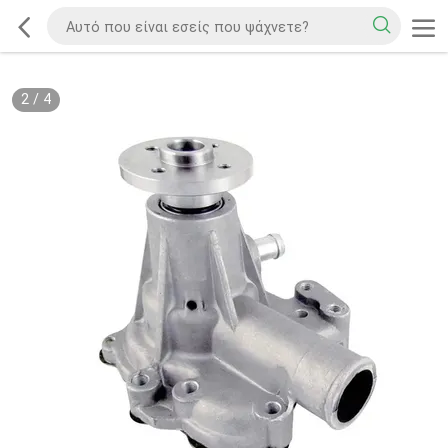
2
/
4