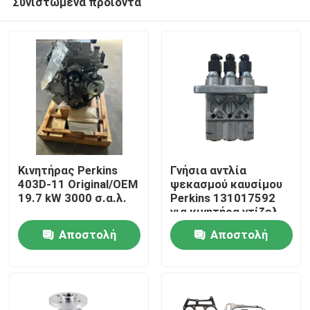
Συνιστώμενα προϊόντα
Κινητήρας Perkins
Γνήσια αντλία
403D-11 Original/OEM
ψεκασμού καυσίμου
19.7 kW 3000 σ.α.λ.
Perkins 131017592
για κινητήρα ντίζελ
Αρχική Σελίδα
403D
Αποστολή
Αποστολή
Προϊόντα
ερώτησης
ερώτησης
Σχετικά με εμάς