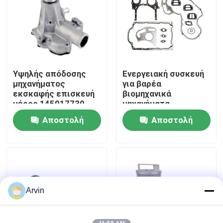
Γύρος εργοστασίων
Ποιοτικός έλεγχος
Υψηλής απόδοσης
Ενεργειακή συσκευή
μηχανήματος
για βαρέα
επαφή
εκσκαφής επισκευή
βιομηχανικά
μέρος 145017730
μηχανήματα
αντλία νερού για
Αποστολή
Αποστολή
Νέα
εκσκαφέα Perkins
ερώτησης
ερώτησης
Ζητήστε ένα απόσπασμα
Ανταλλακτικά Liugong
Arvin
Ανταλλακτικά Cummins