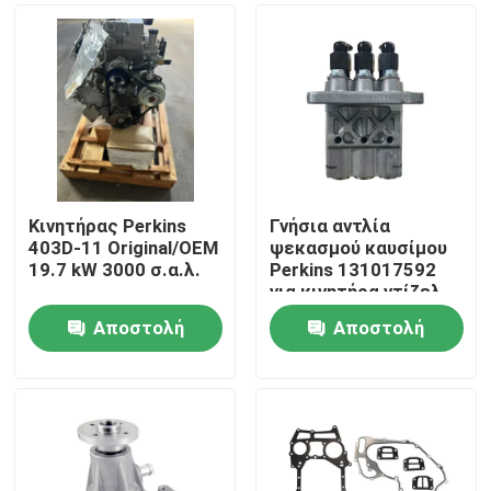
Κινητήρας Perkins
Γνήσια αντλία
403D-11 Original/OEM
ψεκασμού καυσίμου
19.7 kW 3000 σ.α.λ.
Perkins 131017592
για κινητήρα ντίζελ
403D
Αποστολή
Αποστολή
Αρχική Σελίδα
ερώτησης
ερώτησης
Προϊόντα
Σχετικά με εμάς