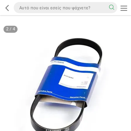
2
/
4