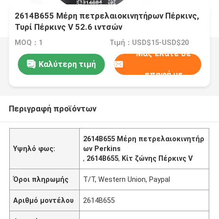
2614B655 Μέρη πετρελαιοκινητήρων Πέρκινς,
Τυρί Πέρκινς V 52.6 ιντσών
MOQ：1
Τιμή：USD$15-USD$20
Μας ελάτε σε
Καλύτερη τιμή
επαφή με
Περιγραφή προϊόντων
2614Β655 Μέρη πετρελαιοκινητήρ
Υψηλό φως:
ων Perkins
,
2614Β655
,
Κίτ ζώνης Πέρκινς V
Όροι πληρωμής
T/T, Western Union, Paypal
Αριθμό μοντέλου
2614Β655