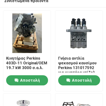
Συνιστώμενα προϊόντα
Κινητήρας Perkins
Γνήσια αντλία
403D-11 Original/OEM
ψεκασμού καυσίμου
19.7 kW 3000 σ.α.λ.
Perkins 131017592
για κινητήρα ντίζελ
Αρχική Σελίδα
403D
Αποστολή
Αποστολή
Προϊόντα
ερώτησης
ερώτησης
Σχετικά με εμάς