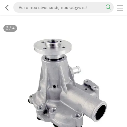
2
/
4