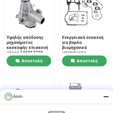
Γύρος εργοστασίων
Ποιοτικός έλεγχος
Υψηλής απόδοσης
Ενεργειακή συσκευή
μηχανήματος
για βαρέα
επαφή
εκσκαφής επισκευή
βιομηχανικά
μέρος 145017730
μηχανήματα
αντλία νερού για
Αποστολή
Αποστολή
Νέα
εκσκαφέα Perkins
ερώτησης
ερώτησης
Ζητήστε ένα απόσπασμα
Ανταλλακτικά Liugong
Arvin
Ανταλλακτικά Cummins