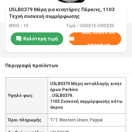
U5LB0379 Μέρη για κινητήρες Πέρκινς, 1103
Τεχνή συσκευή συμμόρφωσης
MOQ：10
Τιμή：USD$15-USD$25
Μας ελάτε σε
Καλύτερη τιμή
επαφή με
Περιγραφή προϊόντων
U5LB0379 Μέρη ανταλλαγής κινητ
ήρων Perkins
Υψηλό φως:
,
U5LB0379
,
1103 Συσκευή συμμόρφωσης κάτω
άκρου
Όροι πληρωμής
T/T, Western Union, Paypal