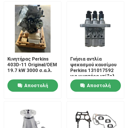
Κινητήρας Perkins
Γνήσια αντλία
403D-11 Original/OEM
ψεκασμού καυσίμου
19.7 kW 3000 σ.α.λ.
Perkins 131017592
για κινητήρα ντίζελ
403D
Αποστολή
Αποστολή
Αρχική Σελίδα
ερώτησης
ερώτησης
Προϊόντα
Σχετικά με εμάς