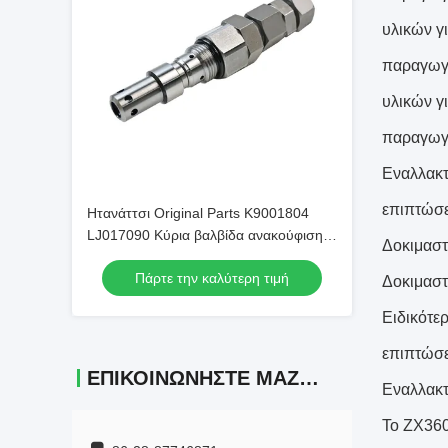
υλικών γ
παραγωγή
υλικών γ
παραγωγ
Εναλλακτ
επιπτώσ
Ητανάττσι Original Parts K9001804
LJ017090 Κύρια βαλβίδα ανακούφισης
Δοκιμαστ
για εξορυκτήρα EX200-5
Πάρτε την καλύτερη τιμή
Δοκιμαστ
Ειδικότε
επιπτώσε
ΕΠΙΚΟΙΝΩΝΉΣΤΕ ΜΑΖΊ ΜΑΣ
Εναλλακτ
Το ZX360