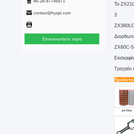
86-28-87746871
Το ZX210
contact@hyspt.com
3
ZX360LC-
Διορθωτι
Επικοινωνήστε τώρα
ZX60C-5
Εκσκαφέ
Τροχαίο
Προϊόντα