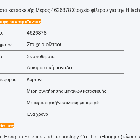
τα κατασκευής Μέρος 4626878 Στοιχείο φίλτρου για την Hita
αφή του προϊόντος
4626878
θ.
Στοιχείο φίλτρου
ήματος
α
Σε αποθέματα
Δοκιμαστική μονάδα
εταφοράς
Καρτόνι
Μέρη συντήρησης μηχανών κατασκευής
Με αεροπορική/ναυτιλιακή μεταφορά
Ένα χρόνο
ία μας
 Hongjun Science and Technology Co., Ltd. (Hongjun) είναι η κ