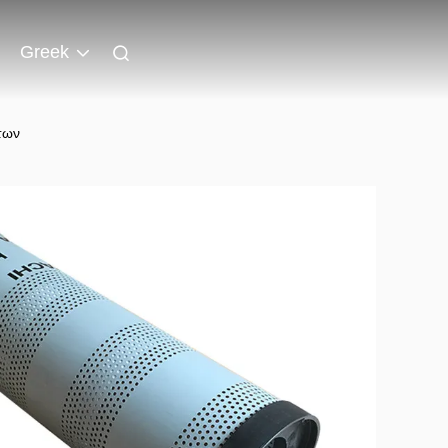
Greek
των