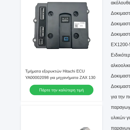
ακόλουθε
Δοκιμαστ
Δοκιμαστ
Δοκιμαστ
EX1200-
Ειδικότε
αλκοολικ
Τμήματα εξορυκτών Hitachi ECU
Δοκιμαστ
YA00002098 για μηχανήματα ZAX 130
Δοκιμαστ
Πάρτε την καλύτερη τιμή
για την 
παραγωγή
υλικών γ
παραγωγή