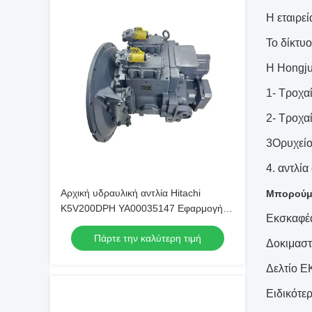
Η εταιρε
Το δίκτυο
Η Hongju
1- Τροχαί
2- Τροχα
3Ορυχεί
4. αντλί
Αρχική υδραυλική αντλία Hitachi
Μπορούμε
K5V200DPH YA00035147 Εφαρμογή
Εκσκαφέ
για Εκσκαφέα ZX450 470
Πάρτε την καλύτερη τιμή
Δοκιμαστ
Δελτίο Ε
Ειδικότε