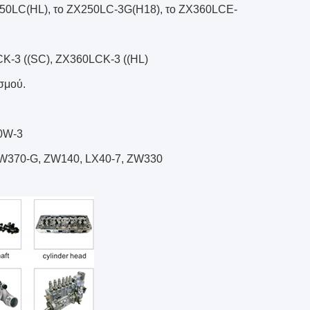
450LC(HL), το ZX250LC-3G(H18), το ZX360LCE-
K-3 ((SC), ZX360LCK-3 ((HL)
σμού.
0W-3
ZW370-G, ZW140, LX40-7, ZW330