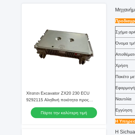
Μηχανήμα
Προδιαγρ
Σχήμα αρι
Όνομα τμ
Αποθέματ
Χρήση
Πακέτο μ
Εφαρμογή
Χίτατσι Excavator ZX20 230 ECU
Ναυτιλία
9292115 Αληθινή ποιότητα προς
πώληση
Εγγύηση
Πάρτε την καλύτερη τιμή
Η Υπηρεσ
Η Sichuan