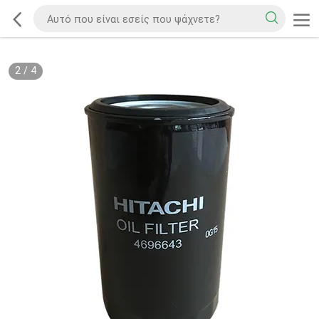
2
/
4