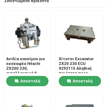
Συνιστώμενα προϊόντα
Αντλία καυσίμου για
Χίτατσι Excavator
εκσκαφέα Hitachi
ZX20 230 ECU
ZX200 230,
9292115 Αληθινή
ανταλλακτικά 8-
ποιότητα προς
Αρχική Σελίδα
98346317-0 για
πώληση
Αποστολή
Αποστολή
συντήρηση
Προϊόντα
ερώτησης
ερώτησης
Σχετικά με εμάς