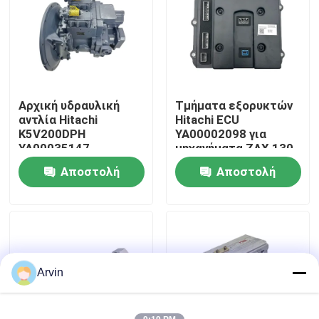
Γύρος εργοστασίων
Ποιοτικός έλεγχος
Αρχική υδραυλική
Τμήματα εξορυκτών
αντλία Hitachi
Hitachi ECU
επαφή
K5V200DPH
YA00002098 για
YA00035147
μηχανήματα ZAX 130
Εφαρμογή για
Αποστολή
Αποστολή
Νέα
Εκσκαφέα ZX450 470
ερώτησης
ερώτησης
Ζητήστε ένα απόσπασμα
Ανταλλακτικά Liugong
Arvin
Ανταλλακτικά Cummins