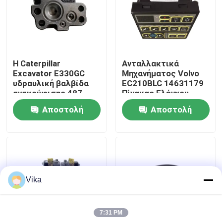
Γύρος εργοστασίων
Ποιοτικός έλεγχος
Η Caterpillar
Ανταλλακτικά
Excavator E330GC
Μηχανήματος Volvo
υδραυλική βαλβίδα
EC210BLC 14631179
επαφή
ανακούφισης 487-
Πίνακας Ελέγχου
5877 για την Αμερική
Κλιματισμού για
Αποστολή
Αποστολή
Αντικατάσταση
Νέα
ερώτησης
ερώτησης
Ζητήστε ένα απόσπασμα
Vika
Ανταλλακτικά Liugong
7:31 PM
Ανταλλακτικά Cummins