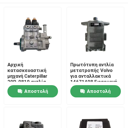
Αρχική
Πρωτότυπη αντλία
κατασκευαστική
μετατροπής Volvo
μηχανή Caterpillar
για ανταλλακτικά
20R-0819 αντλία
14671408 Εφαρμογή
καυσίμου για
για συντήρηση
Αρχική Σελίδα
Αποστολή
Αποστολή
αντικατάσταση
εξαρτημάτων
EC750DL
ερώτησης
ερώτησης
Προϊόντα
Σχετικά με εμάς