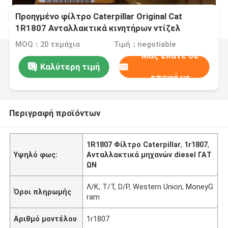
Προηγμένο φίλτρο Caterpillar Original Cat
1R1807 Ανταλλακτικά κινητήρων ντίζελ
MOQ：20 τεμάχια
Τιμή：negotiable
Μας ελάτε σε
Καλύτερη τιμή
επαφή με
Περιγραφή προϊόντων
1R1807 Φίλτρο Caterpillar
,
1r1807
,
Υψηλό φως:
Ανταλλακτικά μηχανών diesel ΓΑΤ
ΩΝ
Λ/Κ, T/T, D/P, Western Union, MoneyG
Όροι πληρωμής
ram
Αριθμό μοντέλου
1r1807