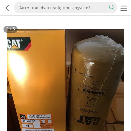
2
/
5