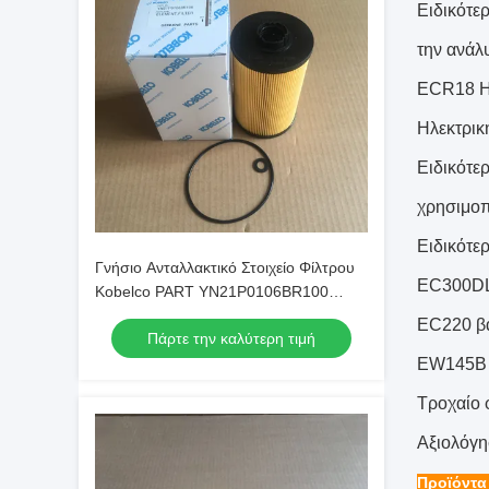
Ειδικότε
την ανάλ
ECR18 Η
Ηλεκτρι
Ειδικότε
χρησιμοπο
Ειδικότε
Γνήσιο Ανταλλακτικό Στοιχείο Φίλτρου
EC300DL
Kobelco PART YN21P0106BR100
Γνήσιο
EC220 β
Πάρτε την καλύτερη τιμή
EW145B 
Τροχαίο 
Αξιολόγη
Προϊόντα