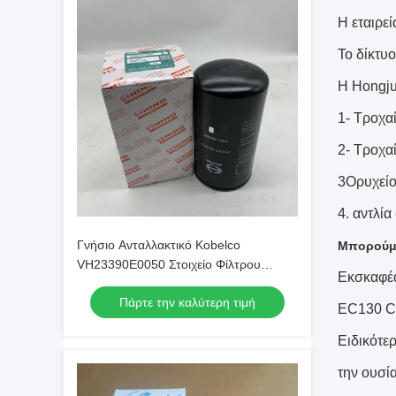
Η εταιρε
Το δίκτυο
Η Hongju
1- Τροχαί
2- Τροχα
3Ορυχεί
4. αντλί
Γνήσιο Ανταλλακτικό Kobelco
Μπορούμε
VH23390E0050 Στοιχείο Φίλτρου
Εκσκαφέ
Καυσίμου Γνήσιο
Πάρτε την καλύτερη τιμή
EC130 C
Ειδικότε
την ουσία