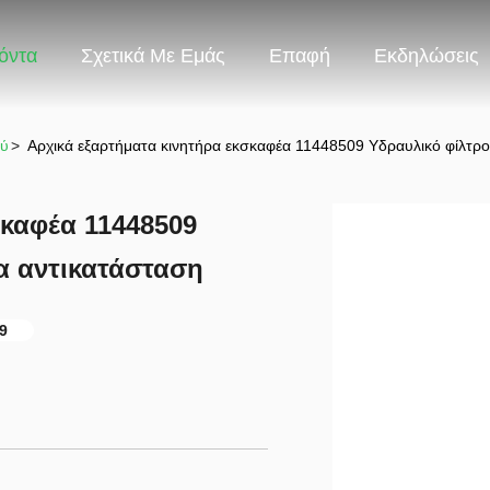
όντα
Σχετικά Με Εμάς
Επαφή
Εκδηλώσεις
ού
>
Αρχικά εξαρτήματα κινητήρα εκσκαφέα 11448509 Υδραυλικό φίλτρο
σκαφέα 11448509
α αντικατάσταση
9