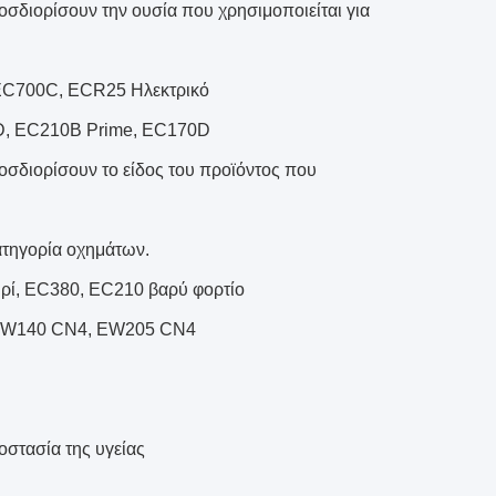
οσδιορίσουν την ουσία που χρησιμοποιείται για
EC700C, ECR25 Ηλεκτρικό
D, EC210B Prime, EC170D
ροσδιορίσουν το είδος του προϊόντος που
ατηγορία οχημάτων.
ί, EC380, EC210 βαρύ φορτίο
, EW140 CN4, EW205 CN4
στασία της υγείας