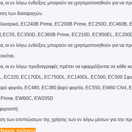
ρα, οι εν λόγω ενδείξεις μπορούν να χρησιμοποιηθούν για να πρ
υση των διαταραχών.
λεκτρικό, EC240B Prime, EC200B Prime, EC250D, EC460B, 
κή EC55, EC350D, EC360B Prime, EC210D, EC950EL, EC200
ρα, οι εν λόγω ενδείξεις μπορούν να χρησιμοποιηθούν για να π
ιείται.
ρα, οι εν λόγω προδιαγραφές πρέπει να εφαρμόζονται σε κάθε κ
, EC220, EC170DL, EC750DL, EC140DL, EC500, EC500 Σφυρ
αρύ φορτίο, EC480, EC380 βαρύ φορτίο, EC550, EW60 CN4
Prime, EW60C, EW205D
φορτιστή:
ση των επιπτώσεων της χρήσης των εν λόγω μέσων για την προ
 θερμής πώλησης