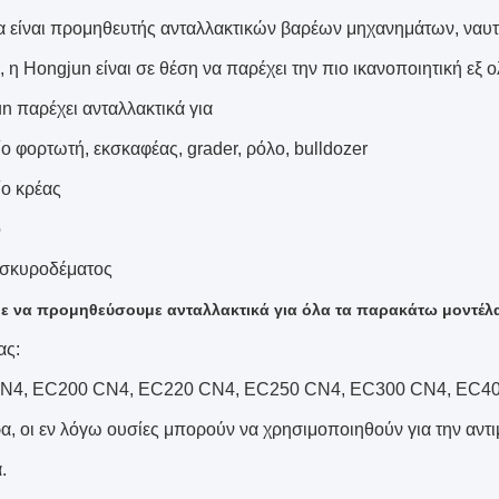
ία είναι προμηθευτής ανταλλακτικών βαρέων μηχανημάτων, ναυ
, η Hongjun είναι σε θέση να παρέχει την πιο ικανοποιητική εξ
n παρέχει ανταλλακτικά για
ο φορτωτή, εκσκαφέας, grader, ρόλο, bulldozer
ίο κρέας
ο
α σκυροδέματος
 να προμηθεύσουμε ανταλλακτικά για όλα τα παρακάτω μοντέλ
ας:
N4, EC200 CN4, EC220 CN4, EC250 CN4, EC300 CN4, EC4
ρα, οι εν λόγω ουσίες μπορούν να χρησιμοποιηθούν για την αν
.