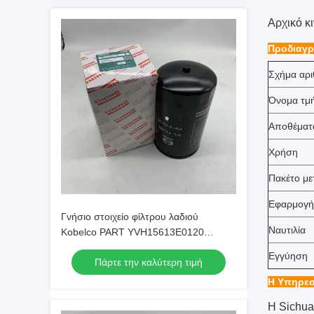
Αρχικό κ
Προδιαγρ
Σχήμα αρι
Όνομα τμ
Αποθέματ
Χρήση
Πακέτο μ
Εφαρμογή
Γνήσιο στοιχείο φίλτρου λαδιού
Ναυτιλία
Kobelco PART YVH15613E0120
Ανταλλακτικά Γνήσια
Εγγύηση
Πάρτε την καλύτερη τιμή
Η Υπηρεσ
Η Sichuan