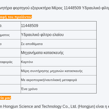
ινητήρα φορτηγού εξορυκτήρα Μέρος 11448509 Υδραυλικό φίλτρ
αφή του προϊόντος
11448509
θ.
Υδραυλικό φίλτρο ελαίου
ήματος
α
Σε αποθέματα
Μηχανήματα κατασκευής
εταφοράς
Καρτόνι
Μέρη συντήρησης μηχανών κατασκευής
Με αεροπορική/ναυτιλιακή μεταφορά
Ένα χρόνο
ία μας
 Hongjun Science and Technology Co., Ltd. (Hongjun) είναι η κ