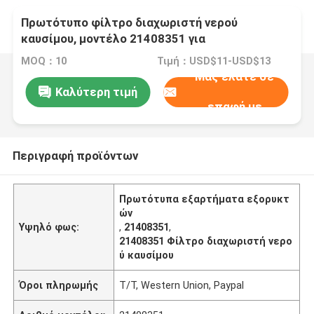
Πρωτότυπο φίλτρο διαχωριστή νερού
καυσίμου, μοντέλο 21408351 για
αντικατάσταση εκσκαφέα
MOQ：10
Τιμή：USD$11-USD$13
Μας ελάτε σε
Καλύτερη τιμή
επαφή με
Περιγραφή προϊόντων
Πρωτότυπα εξαρτήματα εξορυκτ
ών
Υψηλό φως:
,
21408351
,
21408351 Φίλτρο διαχωριστή νερο
ύ καυσίμου
Όροι πληρωμής
T/T, Western Union, Paypal