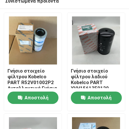
Συνιστώμενα προϊόντα
Γνήσιο στοιχείο
Γνήσιο στοιχείο
φίλτρου Kobelco
φίλτρου λαδιού
PART R52V01002P2
Kobelco PART
Ανταλλακτικά Γνήσια
YVH15613E0120
Αρχική Σελίδα
Ανταλλακτικά Γνήσια
Αποστολή
Αποστολή
Προϊόντα
ερώτησης
ερώτησης
Σχετικά με εμάς