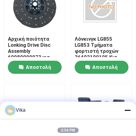
Γύρος εργοστασίων
Ποιοτικός έλεγχος
Αρχική ποιότητα
Λόνκινγκ LG855
Lonking Drive Disc
LG853 Τμήματα
Assembly
φορτιστή τροχών
επαφή
60980000973 για
36402100195 Κιτ
φορτιστή τροχών
σφραγίδας
Αποστολή
Αποστολή
πετρελαίου
Νέα
ερώτησης
ερώτησης
Ζητήστε ένα απόσπασμα
Vika
Ανταλλακτικά Liugong
2:54 PM
Ανταλλακτικά Cummins