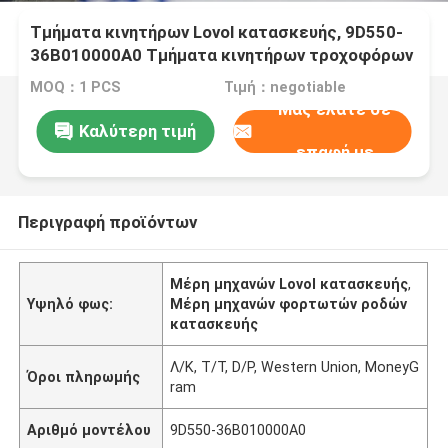
Τμήματα κινητήρων Lovol κατασκευής, 9D550-
36B010000A0 Τμήματα κινητήρων τροχοφόρων
MOQ：1 PCS
Τιμή：negotiable
Μας ελάτε σε
Καλύτερη τιμή
επαφή με
Περιγραφή προϊόντων
Μέρη μηχανών Lovol κατασκευής
,
Υψηλό φως:
Μέρη μηχανών φορτωτών ροδών
κατασκευής
Λ/Κ, T/T, D/P, Western Union, MoneyG
Όροι πληρωμής
ram
Αριθμό μοντέλου
9D550-36B010000A0