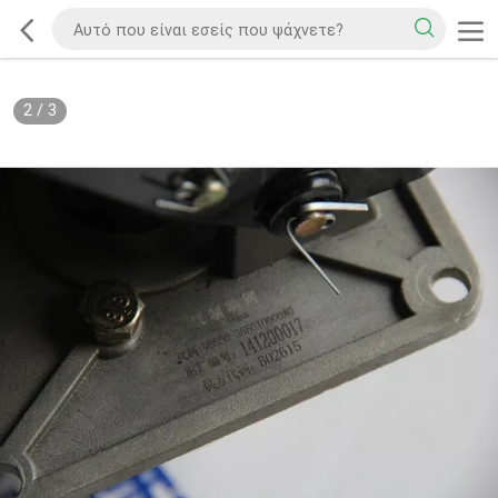
2
/
3