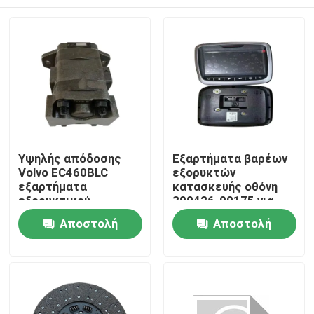
Υψηλής απόδοσης
Εξαρτήματα βαρέων
Volvo EC460BLC
εξορυκτών
εξαρτήματα
κατασκευής οθόνη
εξορυκτικού
300426-00175 για
μηχανήματος αντλία
Doosan DX500 Μέρη
Αρχική Σελίδα
Αποστολή
Αποστολή
14561971 για
συντήρηση
συντήρηση
ερώτησης
ερώτησης
Προϊόντα
Σχετικά με εμάς