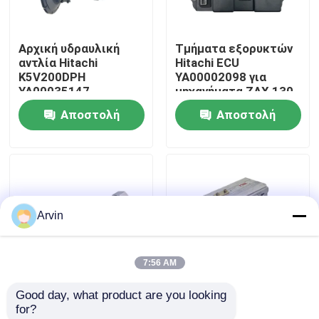
Γύρος εργοστασίων
Αρχική υδραυλική
Τμήματα εξορυκτών
αντλία Hitachi
Hitachi ECU
K5V200DPH
YA00002098 για
Ποιοτικός έλεγχος
YA00035147
μηχανήματα ZAX 130
Εφαρμογή για
Αποστολή
Αποστολή
Εκσκαφέα ZX450 470
επαφή
ερώτησης
ερώτησης
Νέα
Arvin
Ζητήστε ένα απόσπασμα
7:56 AM
Ανταλλακτικά Liugong
Good day, what product are you looking 
Ητανάττσι Original
Υδραυλική Βαλβίδα
for?
Ανταλλακτικά Cummins
Parts K9001804
Ελέγχου Υψηλής