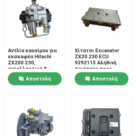
Αντλία καυσίμου για
Χίτατσι Excavator
εκσκαφέα Hitachi
ZX20 230 ECU
ZX200 230,
9292115 Αληθινή
ανταλλακτικά 8-
ποιότητα προς
98346317-0 για
πώληση
Αποστολή
Αποστολή
συντήρηση
ερώτησης
ερώτησης
Αρχική Σελίδα
Προϊόντα
Σχετικά με εμάς