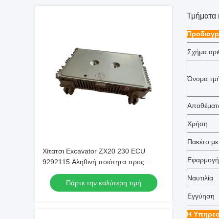
Τμήματα 
Προδιαγρ
Σχήμα αρι
Όνομα τμ
Αποθέματ
Χρήση
Πακέτο μ
Χίτατσι Excavator ZX20 230 ECU
Εφαρμογή
9292115 Αληθινή ποιότητα προς
πώληση
Ναυτιλία
Πάρτε την καλύτερη τιμή
Εγγύηση
Η Υπηρεσ