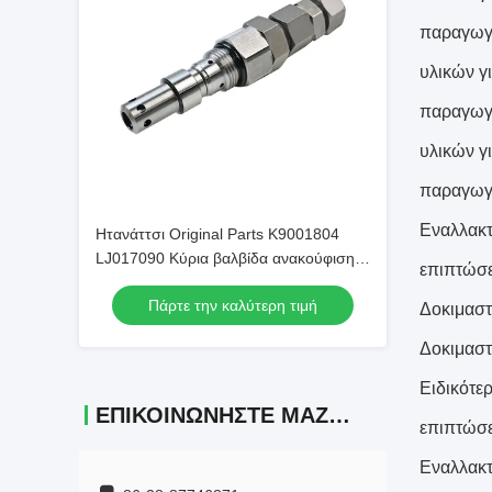
παραγωγή
υλικών γ
παραγωγή
υλικών γ
παραγωγ
Εναλλακτ
Ητανάττσι Original Parts K9001804
LJ017090 Κύρια βαλβίδα ανακούφισης
επιπτώσ
για εξορυκτήρα EX200-5
Πάρτε την καλύτερη τιμή
Δοκιμαστ
Δοκιμαστ
Ειδικότε
ΕΠΙΚΟΙΝΩΝΉΣΤΕ ΜΑΖΊ ΜΑΣ
επιπτώσε
Εναλλακτ