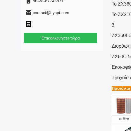
86-28-87746871
Το ZX360
contact@hyspt.com
Το ZX210
3
ZX360LC-
Επικοινωνήστε τώρα
Διορθωτι
ZX60C-5
Εκσκαφέ
Τροχαίο
Προϊόντα