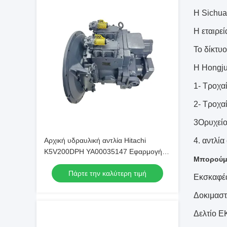
Η Sichuan
Η εταιρε
Το δίκτυο
Η Hongju
1- Τροχαί
2- Τροχα
3Ορυχεί
Αρχική υδραυλική αντλία Hitachi
4. αντλί
K5V200DPH YA00035147 Εφαρμογή
Μπορούμε
για Εκσκαφέα ZX450 470
Πάρτε την καλύτερη τιμή
Εκσκαφέ
Δοκιμαστ
Δελτίο Ε