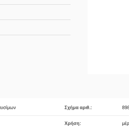
αυσίμων
Σχήμα αριθ.:
89
Χρήση:
μέ