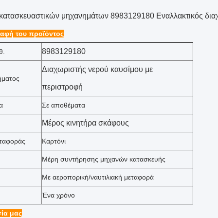
κατασκευαστικών μηχανημάτων 8983129180 Εναλλακτικός διαχωρ
αφή του προϊόντος
8983129180
θ.
Διαχωριστής νερού καυσίμου με
ήματος
περιστροφή
α
Σε αποθέματα
Μέρος κινητήρα σκάφους
εταφοράς
Καρτόνι
Μέρη συντήρησης μηχανών κατασκευής
Με αεροπορική/ναυτιλιακή μεταφορά
Ένα χρόνο
ία μας