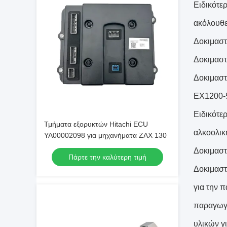
Ειδικότε
ακόλουθε
Δοκιμαστ
Δοκιμαστ
Δοκιμαστ
EX1200-
Ειδικότε
Τμήματα εξορυκτών Hitachi ECU
αλκοολικ
YA00002098 για μηχανήματα ZAX 130
Δοκιμαστ
Πάρτε την καλύτερη τιμή
Δοκιμαστ
για την 
παραγωγή
υλικών γ