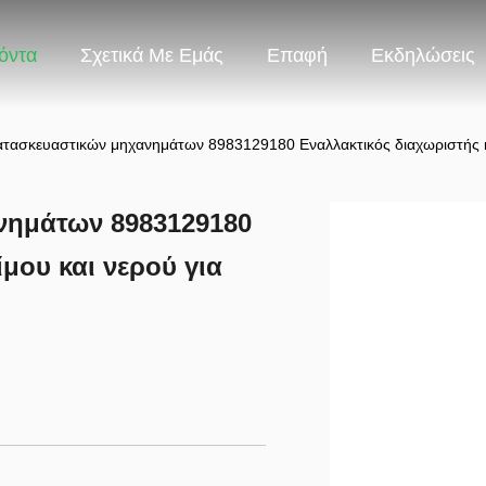
όντα
Σχετικά Με Εμάς
Επαφή
Εκδηλώσεις
τασκευαστικών μηχανημάτων 8983129180 Εναλλακτικός διαχωριστής καυ
νημάτων 8983129180
μου και νερού για