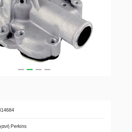
314684
χανή Perkins