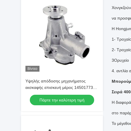
Χονγκζούν
να προσφέ
Η Hongjun
1- Τροχαί
2- Τροχαί
3Ορυχείο
Βίντεο
4. αντλία
Υψηλής απόδοσης μηχανήματος
Μπορούμε
εκσκαφής επισκευή μέρος 145017730
Σειρά 400
αντλία νερού για εκσκαφέα Perkins
Πάρτε την καλύτερη τιμή
Η διαφορά
στο παράρ
Το μέγεθο