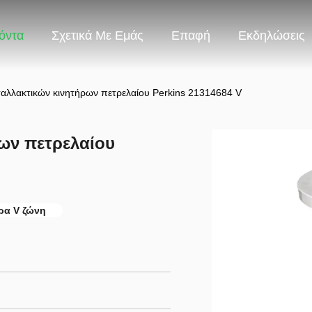
όντα
Σχετικά Με Εμάς
Επαφή
Εκδηλώσεις
αλλακτικών κινητήρων πετρελαίου Perkins 21314684 V
ων πετρελαίου
ήρα V ζώνη