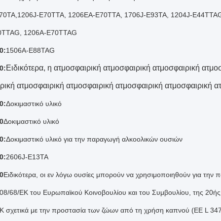
70TA
,
1206J-E70TTA, 1206EA-E70TTA, 1706J-E93TA, 1204J-E44TTA
0TTAG, 1206A-E70TTAG
0:
1506A-E88TAG
Ειδικότερα, η ατμοσφαιρική ατμοσφαιρική ατμοσφαιρική ατμο
0:
ρική ατμοσφαιρική ατμοσφαιρική ατμοσφαιρική ατμοσφαιρική α
0:
Δοκιμαστικό υλικό
0
Δοκιμαστικό υλικό
0:
Δοκιμαστικό υλικό για την παραγωγή αλκοολικών ουσιών
0:
2606J-E13TA
0
Ειδικότερα, οι εν λόγω ουσίες μπορούν να χρησιμοποιηθούν για την
08/68/ΕΚ του Ευρωπαϊκού Κοινοβουλίου και του Συμβουλίου, της 20ής 
Κ σχετικά με την προστασία των ζώων από τη χρήση καπνού (ΕΕ L 347 