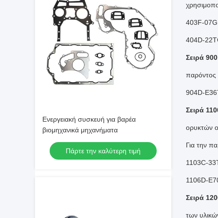
χρησιμοπο
403F-07G,
404D-22T
Σειρά 900
παρόντος
904D-E36
Σειρά 110
Ενεργειακή συσκευή για βαρέα
ορυκτών 
βιομηχανικά μηχανήματα
Για την π
Πάρτε την καλύτερη τιμή
1103C-33
1106D-E7
Σειρά 120
των υλικώ