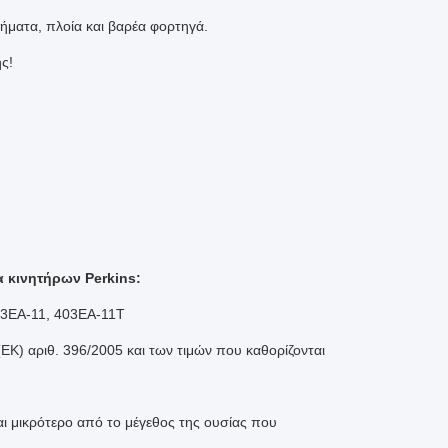
νήματα, πλοία και βαρέα φορτηγά.
ς!
 κινητήρων Perkins:
403EA-11, 403EA-11T
ΕΚ) αριθ. 396/2005 και των τιμών που καθορίζονται
αι μικρότερο από το μέγεθος της ουσίας που