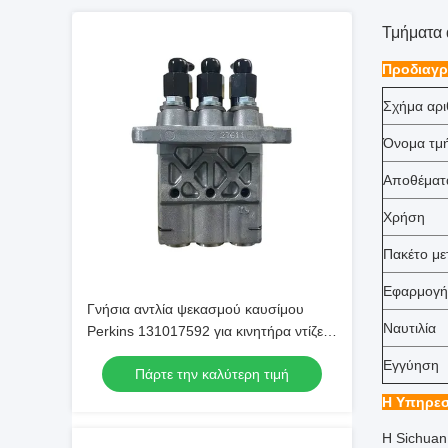
Τμήματα 
Προδιαγρ
Σχήμα αρι
Όνομα τμ
Αποθέματ
Χρήση
Πακέτο μ
Εφαρμογή
Γνήσια αντλία ψεκασμού καυσίμου
Ναυτιλία
Perkins 131017592 για κινητήρα ντίζελ
403D
Εγγύηση
Πάρτε την καλύτερη τιμή
Η Υπηρεσ
Η Sichuan