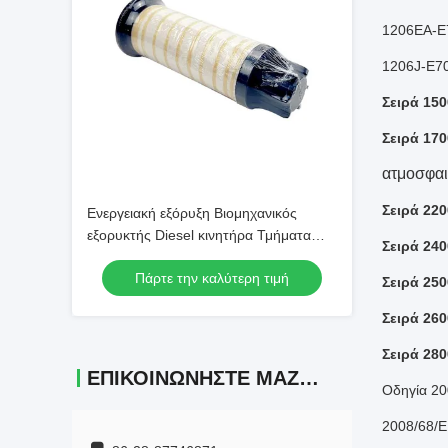
1206EA-E
1206J-E7
Σειρά 150
Σειρά 170
ατμοσφαι
Σειρά 220
Ενεργειακή εξόρυξη Βιομηχανικός
εξορυκτής Diesel κινητήρα Τμήματα
Σειρά 240
4794132 Φίλτρο καυσίμου Για Perkins
Πάρτε την καλύτερη τιμή
Σειρά 250
Σειρά 260
Σειρά 280
ΕΠΙΚΟΙΝΩΝΉΣΤΕ ΜΑΖΊ ΜΑΣ
Οδηγία 20
2008/68/Ε