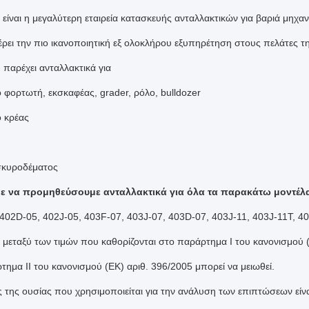
 είναι η μεγαλύτερη εταιρεία κατασκευής ανταλλακτικών για βαριά μηχα
ρει την πιο ικανοποιητική εξ ολοκλήρου εξυπηρέτηση στους πελάτες τη
 παρέχει ανταλλακτικά για
ο φορτωτή, εκσκαφέας, grader, ρόλο, bulldozer
ο κρέας
 σκυροδέματος
 να προμηθεύσουμε ανταλλακτικά για όλα τα παρακάτω μοντέλα
402D-05, 402J-05, 403F-07, 403J-07, 403D-07, 403J-11, 403J-11T, 
 μεταξύ των τιμών που καθορίζονται στο παράρτημα I του κανονισμού (
τημα II του κανονισμού (ΕΚ) αριθ. 396/2005 μπορεί να μειωθεί.
ς της ουσίας που χρησιμοποιείται για την ανάλυση των επιπτώσεων είν