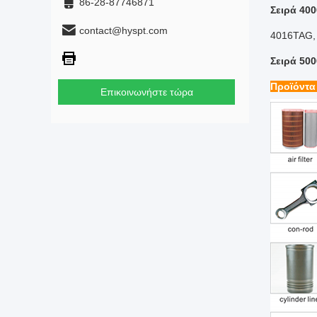
86-28-87746871
Σειρά 400
contact@hyspt.com
4016TAG,
Σειρά 500
Προϊόντα
Επικοινωνήστε τώρα