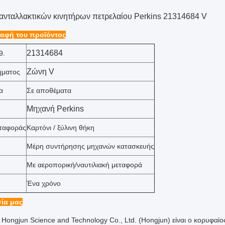
ανταλλακτικών κινητήρων πετρελαίου Perkins 21314684 V
αφή του προϊόντος
21314684
θ.
Ζώνη V
ήματος
α
Σε αποθέματα
Μηχανή Perkins
εταφοράς
Καρτόνι / ξύλινη θήκη
Μέρη συντήρησης μηχανών κατασκευής
Με αεροπορική/ναυτιλιακή μεταφορά
Ένα χρόνο
ία μας
 Hongjun Science and Technology Co., Ltd. (Hongjun) είναι ο κορυφαί