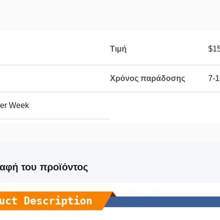
Τιμή
$15
Χρόνος παράδοσης
7-1
per Week
αφή του προϊόντος