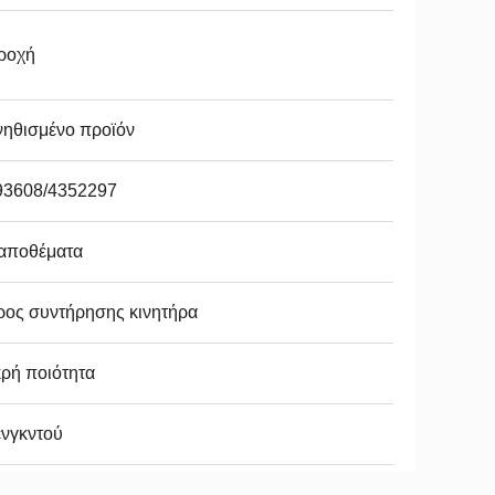
ροχή
νηθισμένο προϊόν
93608/4352297
 αποθέματα
ρος συντήρησης κινητήρα
ρή ποιότητα
ενγκντού