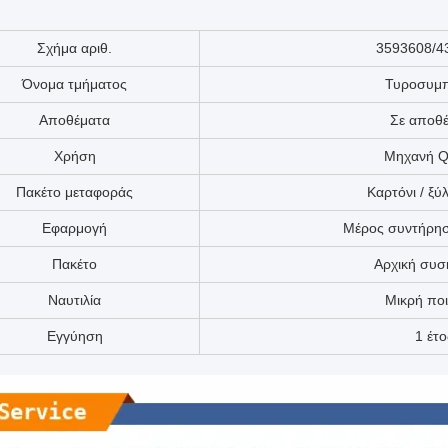
Σχήμα αριθ.
3593608/4
Όνομα τμήματος
Τυροσυμπ
Αποθέματα
Σε αποθ
Χρήση
Μηχανή 
Πακέτο μεταφοράς
Καρτόνι / ξύ
Εφαρμογή
Μέρος συντήρησ
Πακέτο
Αρχική συσ
Ναυτιλία
Μικρή πο
Εγγύηση
1 έτο