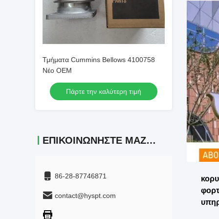
Τμήματα Cummins Bellows 4100758
Νέο OEM
Πάρτε την καλύτερη τιμή
ΕΠΙΚΟΙΝΩΝΉΣΤΕ ΜΑΖΊ ΜΑΣ
86-28-87746871
κορυ
φορτ
contact@hyspt.com
υπηρ