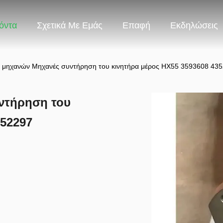
όντα
Σχετικά Με Εμάς
Επαφή
Εκδηλώσεις
ς μηχανών Μηχανές συντήρηση του κινητήρα μέρος HX55 3593608 43
ντήρηση του
352297