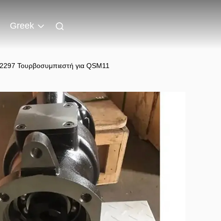
Greek
52297 Τουρβοσυμπιεστή για QSM11