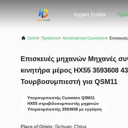
Αρχική Σελίδα
Προϊ
Σπίτι
>
Προϊόντα
>
Ανταλλακτικά Cummins
>
Επισκευέ
Επισκευές μηχανών Μηχανές συ
κινητήρα μέρος HX55 3593608 4
Τουρβοσυμπιεστή για QSM11
Υπερσυμπιεστής Cummins QSM11
HX55 στροβιλοσυμπιεστής μηχανών
Υπερσυμπιεστής 3593608 με εγγύηση
Place of Origin:
Sichuan, China