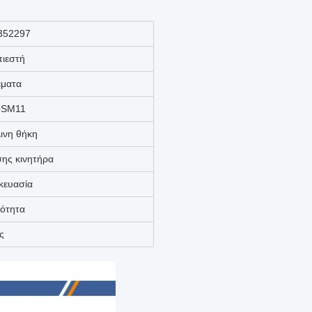
352297
ιεστή
έματα
QSM11
λινη θήκη
ης κινητήρα
κευασία
ιότητα
ς