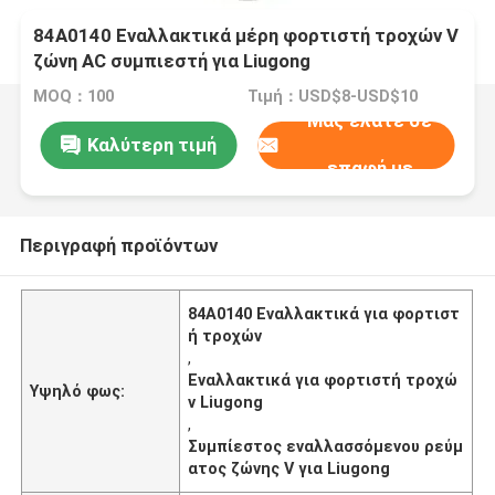
84Α0140 Εναλλακτικά μέρη φορτιστή τροχών V
ζώνη AC συμπιεστή για Liugong
MOQ：100
Τιμή：USD$8-USD$10
Μας ελάτε σε
Καλύτερη τιμή
επαφή με
Περιγραφή προϊόντων
84Α0140 Εναλλακτικά για φορτιστ
ή τροχών
,
Εναλλακτικά για φορτιστή τροχώ
Υψηλό φως:
ν Liugong
,
Συμπίεστος εναλλασσόμενου ρεύμ
ατος ζώνης V για Liugong