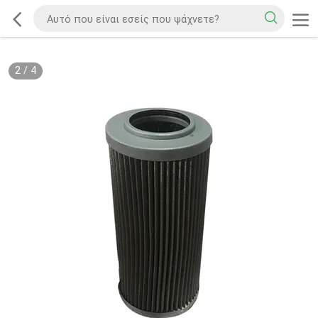
2
/
4