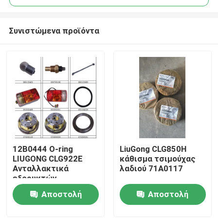
Συνιστώμενα προϊόντα
12Β0444 Ο-ring
LiuGong CLG850H
Αρχική Σελίδα
LIUGONG CLG922E
κάθισμα τσιμούχας
Ανταλλακτικά
λαδιού 71A0117
εξορυκτών
Προϊόντα
Αποστολή
Αποστολή
ερώτησης
ερώτησης
Σχετικά με εμάς