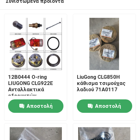
Συνιστώμενα προϊόντα
12Β0444 Ο-ring
LiuGong CLG850H
LIUGONG CLG922E
κάθισμα τσιμούχας
Ανταλλακτικά
λαδιού 71A0117
εξορυκτών
Αρχική Σελίδα
Αποστολή
Αποστολή
Προϊόντα
ερώτησης
ερώτησης
Σχετικά με εμάς