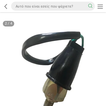
2
/
4