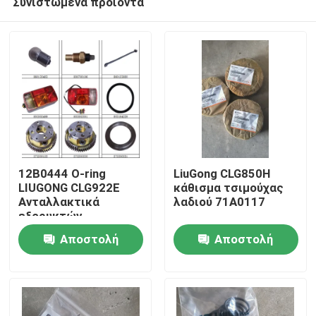
Συνιστώμενα προϊόντα
12Β0444 Ο-ring
LiuGong CLG850H
LIUGONG CLG922E
κάθισμα τσιμούχας
Ανταλλακτικά
λαδιού 71A0117
εξορυκτών
Αρχική Σελίδα
Αποστολή
Αποστολή
Προϊόντα
ερώτησης
ερώτησης
Σχετικά με εμάς