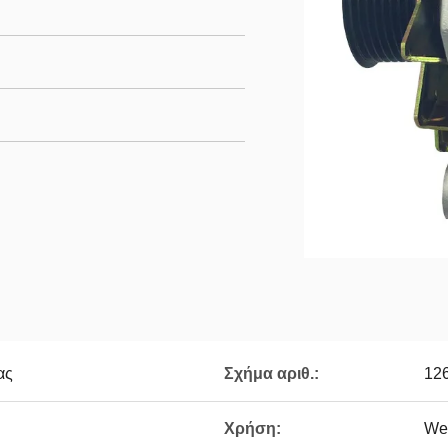
ας
Σχήμα αριθ.:
12
Χρήση:
We