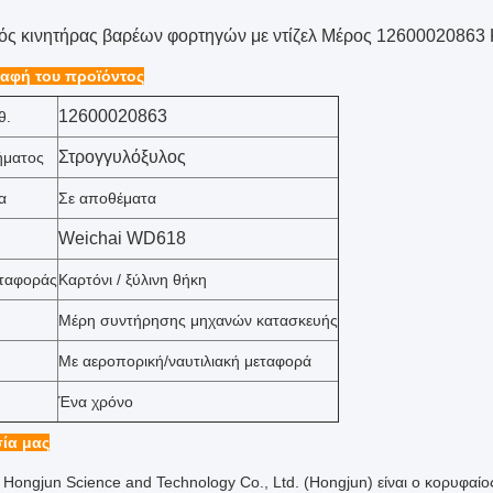
ός κινητήρας βαρέων φορτηγών με ντίζελ Μέρος 12600020863
αφή του προϊόντος
12600020863
θ.
Στρογγυλόξυλος
ήματος
α
Σε αποθέματα
Weichai WD618
εταφοράς
Καρτόνι / ξύλινη θήκη
Μέρη συντήρησης μηχανών κατασκευής
Με αεροπορική/ναυτιλιακή μεταφορά
Ένα χρόνο
ία μας
 Hongjun Science and Technology Co., Ltd. (Hongjun) είναι ο κορυφαί