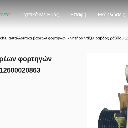
όντα
Σχετικά Με Εμάς
Επαφή
Εκδηλώσεις
hai ανταλλακτικά βαρέων φορτηγών κινητήρα ντίζελ ράβδος ράβδου 
αρέων φορτηγών
 12600020863