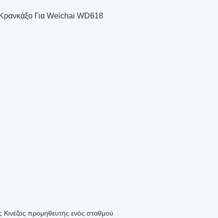
 Κρανκάξο Για Weichai WD618
ος Κινέζος προμηθευτής ενός σταθμού