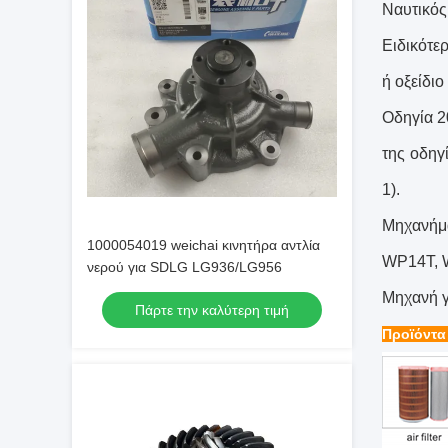
Ναυτικό
Ειδικότε
ή οξείδιο
Οδηγία 2
της οδηγ
1).
Μηχανήμ
1000054019 weichai κινητήρα αντλία
WP14T, 
νερού για SDLG LG936/LG956
Μηχανή 
Πάρτε την καλύτερη τιμή
Προϊόντα