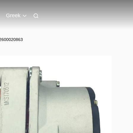
Greek
12600020863