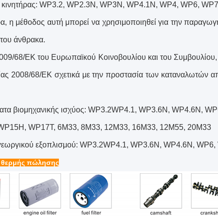
ς κινητήρας: WP3.2, WP2.3N, WP3N, WP4.1N, WP4, WP6, W
ρα, η μέθοδος αυτή μπορεί να χρησιμοποιηθεί για την παραγω
 του άνθρακα.
009/68/ΕΚ του Ευρωπαϊκού Κοινοβουλίου και του Συμβουλίου, 
ίας 2008/68/ΕΚ σχετικά με την προστασία των καταναλωτών απ
ατα βιομηχανικής ισχύος: WP3.2WP4.1, WP3.6N, WP4.6N, W
WP15H, WP17T, 6M33, 8M33, 12M33, 16M33, 12M55, 20M33
γεωργικού εξοπλισμού: WP3.2WP4.1, WP3.6N, WP4.6N, WP6
 θερμής πώλησης