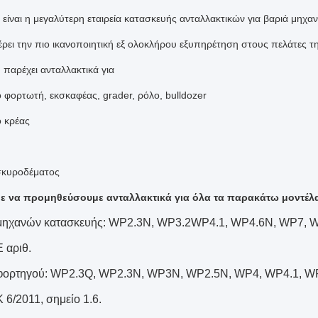
 είναι η μεγαλύτερη εταιρεία κατασκευής ανταλλακτικών για βαριά μηχα
ρει την πιο ικανοποιητική εξ ολοκλήρου εξυπηρέτηση στους πελάτες τη
 παρέχει ανταλλακτικά για
ο φορτωτή, εκσκαφέας, grader, ρόλο, bulldozer
ο κρέας
 σκυροδέματος
 να προμηθεύσουμε ανταλλακτικά για όλα τα παρακάτω μοντέλα
μηχανών κατασκευής: WP2.3N, WP3.2WP4.1, WP4.6N, WP7,
 αριθ.
φορτηγού: WP2.3Q, WP2.3N, WP3N, WP2.5N, WP4, WP4.1, 
 6/2011, σημείο 1.6.