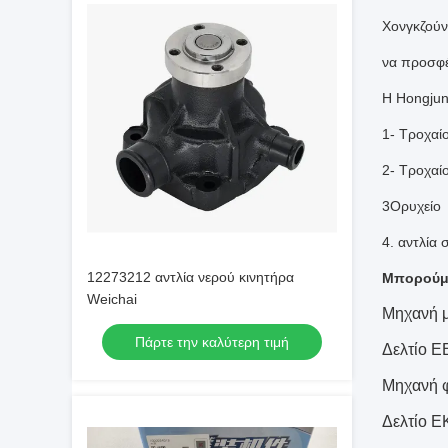
Χονγκζούν
να προσφέ
Η Hongjun
1- Τροχαί
2- Τροχαί
3Ορυχείο
4. αντλία
12273212 αντλία νερού κινητήρα
Μπορούμε
Weichai
Μηχανή 
Πάρτε την καλύτερη τιμή
Δελτίο ΕΕ
Μηχανή 
Δελτίο ΕΚ