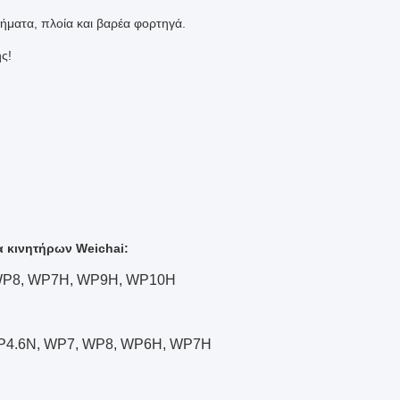
νήματα, πλοία και βαρέα φορτηγά.
ς!
 κινητήρων Weichai:
 WP8, WP7H, WP9H, WP10H
WP4.6N, WP7, WP8, WP6H, WP7H