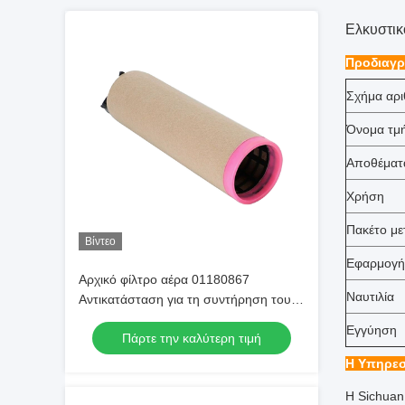
Ελκυστικ
Προδιαγρ
Σχήμα αρι
Όνομα τμ
Αποθέματ
Χρήση
Πακέτο μ
Βίντεο
Εφαρμογή
Αρχικό φίλτρο αέρα 01180867
Ναυτιλία
Αντικατάσταση για τη συντήρηση του
κινητήρα ντίζελ Deutz
Εγγύηση
Πάρτε την καλύτερη τιμή
Η Υπηρεσ
Η Sichuan