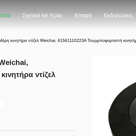
όντα
Σχετικά Με Εμάς
Επαφή
Εκδηλώσεις
έρη κινητήρα ντίζελ Weichai, 61561110223A Τουρμποφορτιστή κινητήρ
Weichai,
κινητήρα ντίζελ