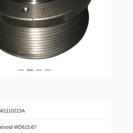
561110223Α
υέιτσαϊ WD615.67