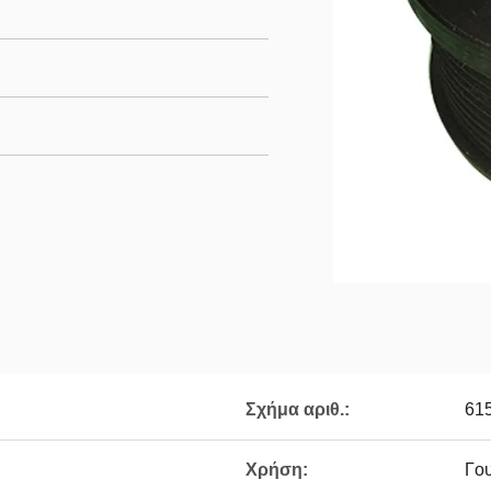
Σχήμα αριθ.:
61
Χρήση:
Γο