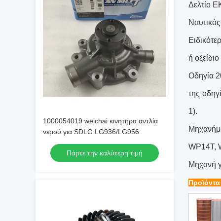
Δελτίο ΕΚ
Ναυτικό
Ειδικότε
ή οξείδιο
Οδηγία 2
της οδηγ
1).
1000054019 weichai κινητήρα αντλία
Μηχανήμ
νερού για SDLG LG936/LG956
WP14T, 
Πάρτε την καλύτερη τιμή
Μηχανή 
Προϊόντα