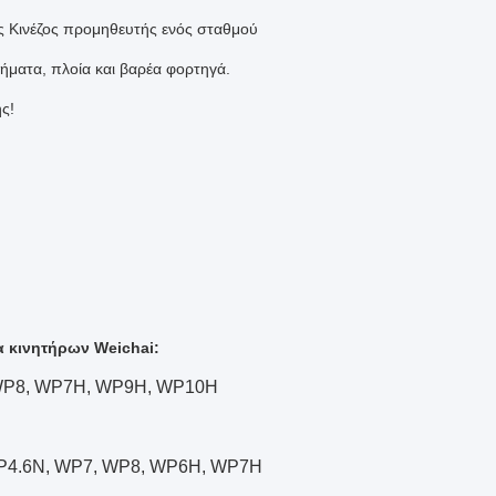
ος Κινέζος προμηθευτής ενός σταθμού
νήματα, πλοία και βαρέα φορτηγά.
ς!
 κινητήρων Weichai:
 WP8, WP7H, WP9H, WP10H
WP4.6N, WP7, WP8, WP6H, WP7H