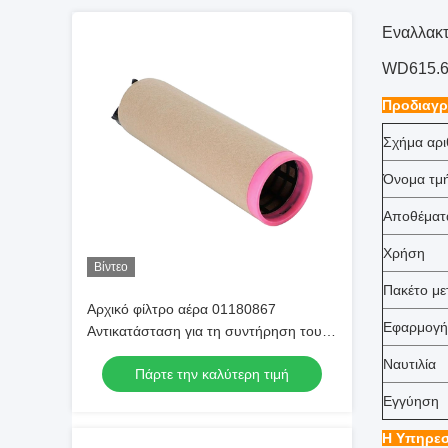
Εναλλακτ
WD615.
Προδιαγρ
Σχήμα αρι
Όνομα τμ
Αποθέματ
Χρήση
Βίντεο
Πακέτο μ
Αρχικό φίλτρο αέρα 01180867
Εφαρμογή
Αντικατάσταση για τη συντήρηση του
κινητήρα ντίζελ Deutz
Ναυτιλία
Πάρτε την καλύτερη τιμή
Εγγύηση
Η Υπηρεσ