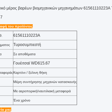
ικό μέρος βαρέων βιομηχανικών μηχανημάτων 61561110223A Το
67
αφή του προϊόντος
61561110223Α
θ.
Τυροσυμπιεστή
ήματος
α
Σε αποθέματα
Γουέιτσαϊ WD615.67
εταφοράς
Καρτόνι / ξύλινη θήκη
Μέρη συντήρησης μηχανών κατασκευής
Με αεροπορική/ναυτιλιακή μεταφορά
Ένα χρόνο
ία μας