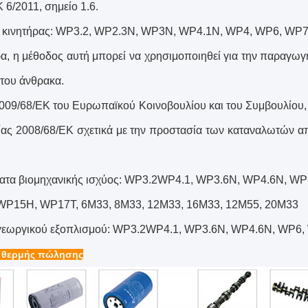
 6/2011, σημείο 1.6.
ς κινητήρας: WP3.2, WP2.3N, WP3N, WP4.1N, WP4, WP6, W
ρα, η μέθοδος αυτή μπορεί να χρησιμοποιηθεί για την παραγω
 του άνθρακα.
009/68/ΕΚ του Ευρωπαϊκού Κοινοβουλίου και του Συμβουλίου, 
ίας 2008/68/ΕΚ σχετικά με την προστασία των καταναλωτών απ
ατα βιομηχανικής ισχύος: WP3.2WP4.1, WP3.6N, WP4.6N, W
WP15H, WP17T, 6M33, 8M33, 12M33, 16M33, 12M55, 20M33
γεωργικού εξοπλισμού: WP3.2WP4.1, WP3.6N, WP4.6N, WP6
 θερμής πώλησης