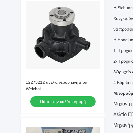
Η Sichuan
Χονγκζούν
να προσφέ
Η Hongjun
1- Τροχαί
2- Τροχαί
3Ορυχείο 
12273212 αντλία νερού κινητήρα
4.Βόμβα 
Weichai
Μπορούμε
Πάρτε την καλύτερη τιμή
Μηχανή 
Δελτίο ΕΕ
Μηχανή 