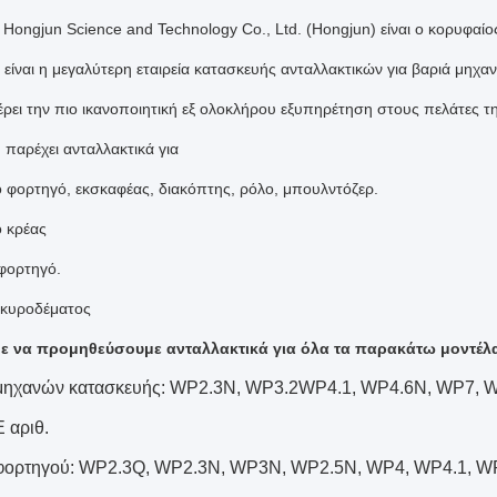
 Hongjun Science and Technology Co., Ltd. (Hongjun) είναι ο κορυφαί
 είναι η μεγαλύτερη εταιρεία κατασκευής ανταλλακτικών για βαριά μηχα
ρει την πιο ικανοποιητική εξ ολοκλήρου εξυπηρέτηση στους πελάτες τη
 παρέχει ανταλλακτικά για
ο φορτηγό, εκσκαφέας, διακόπτης, ρόλο, μπουλντόζερ.
ο κρέας
φορτηγό.
σκυροδέματος
 να προμηθεύσουμε ανταλλακτικά για όλα τα παρακάτω μοντέλα
μηχανών κατασκευής: WP2.3N, WP3.2WP4.1, WP4.6N, WP7,
 αριθ.
φορτηγού: WP2.3Q, WP2.3N, WP3N, WP2.5N, WP4, WP4.1, 