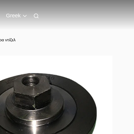
Greek
α ντίζελ