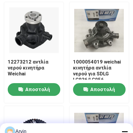
Γύρος εργοστασίων
Ποιοτικός έλεγχος
επαφή
12273212 αντλία
1000054019 weichai
νερού κινητήρα
κινητήρα αντλία
Νέα
Weichai
νερού για SDLG
LG936/LG956
Αποστολή
Αποστολή
Ζητήστε ένα απόσπασμα
ερώτησης
ερώτησης
Ανταλλακτικά Liugong
Ανταλλακτικά Cummins
Arvin