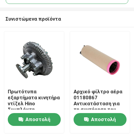
Συνιστώμενα προϊόντα
Πρωτότυπα
Αρχικό φίλτρο αέρα
Αρχική Σελίδα
εξαρτήματα κινητήρα
01180867
ντίζελ Hino
Αντικατάσταση για
Συμπλέκτη
τη συντήρηση του
Προϊόντα
ανεμιστήρα 16250-
κινητήρα ντίζελ
Αποστολή
Αποστολή
E0040 για μηχανές
Deutz
κατασκευής
ερώτησης
ερώτησης
Σχετικά με εμάς