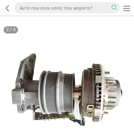
2
/
4