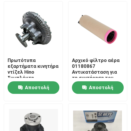
Πρωτότυπα
Αρχικό φίλτρο αέρα
εξαρτήματα κινητήρα
01180867
ντίζελ Hino
Αντικατάσταση για
Συμπλέκτη
τη συντήρηση του
ανεμιστήρα 16250-
κινητήρα ντίζελ
Αποστολή
Αποστολή
E0040 για μηχανές
Deutz
Αρχική Σελίδα
κατασκευής
ερώτησης
ερώτησης
Προϊόντα
Σχετικά με εμάς