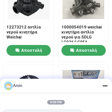
Γύρος εργοστασίων
12273212 αντλία
1000054019 weichai
Ποιοτικός έλεγχος
νερού κινητήρα
κινητήρα αντλία
Weichai
νερού για SDLG
LG936/LG956
επαφή
Αποστολή
Αποστολή
ερώτησης
ερώτησης
Νέα
Ζητήστε ένα απόσπασμα
Arvin
Ανταλλακτικά Liugong
8:09 PM
Ανταλλακτικά Cummins