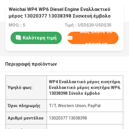
Weichai WP4 WP6 Diesel Engine Εναλλακτικό
μέρος 13020377 13038398 Συσκευή έμβολο
MOQ：5
Τιμή：USD$20-USD$30
Μας ελάτε σε
Καλύτερη τιμή
επαφή με
Περιγραφή προϊόντων
WP4 Εναλλακτικό μέρος κινητήρα
,
Υψηλό φως:
Εναλλακτικό μέρος κινητήρα WP6
,
13038398 Σύνολο έμβολο
Όροι πληρωμής
T/T, Western Union, PayPal
Αριθμό μοντέλου
13020377 13038398